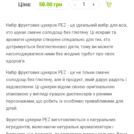
Ціна:
58.00 грн
-
+
Набір фруктових цукерок PEZ - це ідеальний вибір для всіх,
хто шукає смачні солодощі без глютену. Ці яскраві та
ароматні цукерки створені спеціально для тих, хто
дотримується безглютенової дієти, тому ви можете
насолоджуватися ними без жодних турбот про своє
здоров'я.
Набір фруктових цукерок PEZ - це не тільки смачні
солодощі без глютену, але й продукт, який дарує радість і
задоволення. Ці цукерки відомі своєю оригінальною
упаковкою у вигляді іграшок-диспенсерів з різними
персонажами, що робить їх особливо привабливими для
дітей.
Фруктові цукерки PEZ виготовляються з натуральних
інгредієнтів, включаючи натуральні ароматизатори і