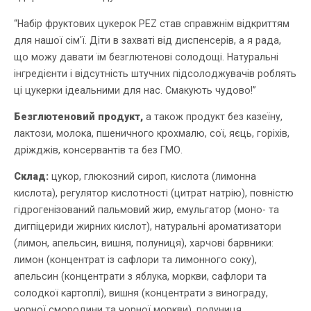
“Набір фруктових цукерок PEZ став справжнім відкриттям
для нашої сім'ї. Діти в захваті від диспенсерів, а я рада,
що можу давати їм безглютенові солодощі. Натуральні
інгредієнти і відсутність штучних підсолоджувачів роблять
ці цукерки ідеальними для нас. Смакують чудово!”
Безглютеновий продукт,
а також продукт без казеїну,
лактози, молока, пшеничного крохмалю, сої, яєць, горіхів,
дріжджів, консервантів та без ГМО.
Склад:
цукор, глюкозний сироп, кислота (лимонна
кислота), регулятор кислотності (цитрат натрію), повністю
гідрогенізований пальмовий жир, емульгатор (моно- та
дигпіцериди жирних кислот), натуральні ароматизатори
(лимон, апельсин, вишня, полуниця), харчові барвники:
лимон (концентрат із сафлори та лимонного соку),
апельсин (концентрати з яблука, моркви, сафлори та
солодкої картоплі), вишня (концентрати з винограду,
чорної смородини та чорної моркви), полуниця