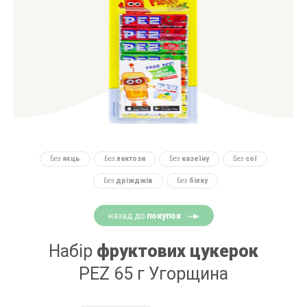
Без
яєць
Без
лактози
Без
казеїну
Без
сої
Без
дріжджів
Без
білку
назад до
покупок
Набір
фруктових цукерок
PEZ 65 г Угорщина