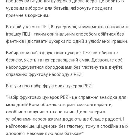
процесу витягування цукерок з диспенсера. Це робить їх
чудовим вибором для батьків, які хочуть поєднати
приємне з корисним.
В одній упаковці ПЕЦ 8 цукерочок, якими можна наповнити
іграшку ПЕЦ і таким оригінальним способом обійтися без
фантиків і діставати цукерки по одній з улюбленої іграшки.
Вибираючи набір фруктових цукерок PEZ, ви обираєте
безпеку, якість та неперевершений смак. Дозвольте собі
насолоджуватися солодощами без глютену та відчуйте
справжню фруктову насолоду з PEZ!
Відгуки про набір фруктових цукерок PEZ:
“Набір фруктових цукерок PEZ - це справжня знахідка для
моїх дітей! Вони обожнюють різні смакові варіанти,
особливо полуницю та апельсин. Диспенсери з
улюбленими персонажами додають ще більше радості. І
найголовніше, ці цукерки без глютену, тому я спокійна за їх
здоров'я. Рекомендую всім батькам!”