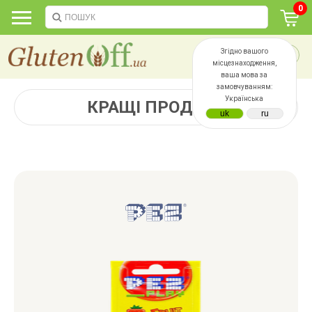
0
Згідно вашого
місцезнаходження,
ваша мова за
замовчуванням:
Українська
КРАЩІ ПРОДАЖІ