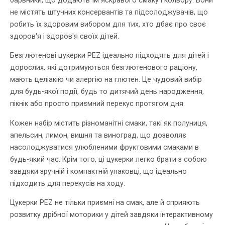
барвники, що додають їм яскравого смаку і кольору. Вони
не містять штучних консервантів та підсолоджувачів, що
робить їх здоровим вибором для тих, хто дбає про своє
здоров'я і здоров'я своїх дітей.
Безглютенові цукерки PEZ ідеально підходять для дітей і
дорослих, які дотримуються безглютенового раціону,
мають целіакію чи алергію на глютен. Це чудовий вибір
для будь-якої події, будь то дитячий день народження,
пікнік або просто приємний перекус протягом дня.
Кожен набір містить різноманітні смаки, такі як полуниця,
апельсин, лимон, вишня та виноград, що дозволяє
насолоджуватися улюбленими фруктовими смаками в
будь-який час. Крім того, ці цукерки легко брати з собою
завдяки зручній і компактній упаковці, що ідеально
підходить для перекусів на ходу.
Цукерки PEZ не тільки приємні на смак, але й сприяють
розвитку дрібної моторики у дітей завдяки інтерактивному