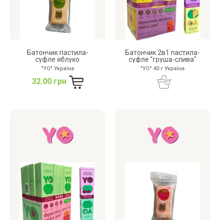
Батончик пастила-
Батончик 2в1 пастила-
суфле яблуко
суфле "груша-слива"
"YO" Україна
"YO" 40 г Україна
32.00 грн