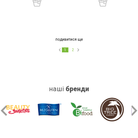
подивитися ще
1
2
наші
бренди