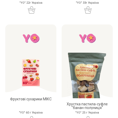
"YO" 22г Україна
"YO" 33г Україна
Фруктові сухарики МІКС
Хрустка пастила-суфле
"банан-полуниця"
"YO" 60 г Україна
"YO" 25 г Україна