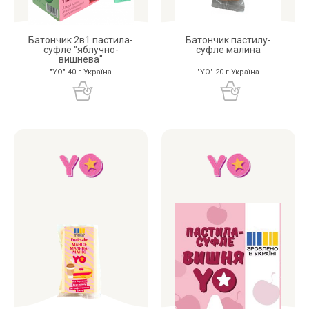
Батончик 2в1 пастила-
Батончик пастилу-
суфле "яблучно-
суфле малина
вишнева"
"YO" 40 г Україна
"YO" 20 г Україна