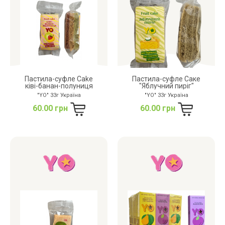
Пастила-суфле Cake
Пастила-суфле Саке
ківі-банан-полуниця
"Яблучний пиріг"
"YO" 33г Україна
"YO" 33г Україна
60.00 грн
60.00 грн