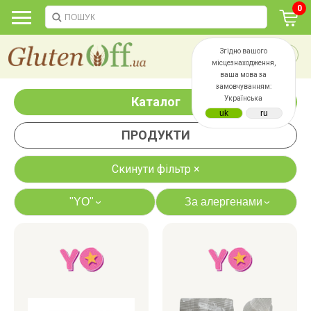
0
Згідно вашого
місцезнаходження,
ваша мова за
замовчуванням:
Каталог
Українська
ПРОДУКТИ
Скинути фільтр ×
"YO"
За алергенами
›
›
яєць
лактози
казеїну
сої
дріжджів
цукру
білку