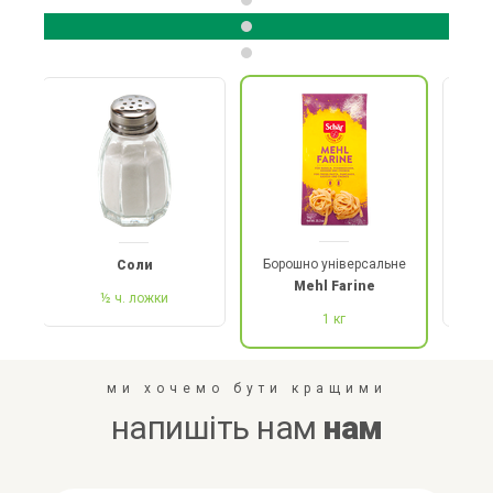
Борошно універсальне
Соли
Mehl Farine
½ ч. ложки
1 кг
ми хочемо бути кращими
напишіть нам
нам