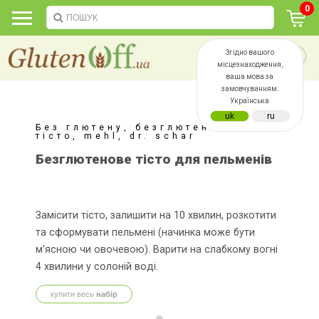
0
Згідно вашого
місцезнаходження,
ваша мова за
замовчуванням:
Українська
Без глютену, безглютенове
тісто, mehl, dr. schar
Безглютенове тісто для пельменів
Замісити тісто, залишити на 10 хвилин, розкотити
та сформувати пельмені (начинка може бути
м'ясною чи овочевою). Варити на слабкому вогні
4 хвилини у солоній воді.
купити весь
набір