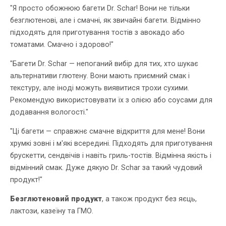
"Я просто обожнюю багети Dr. Schar! Вони не тільки
безглютенові, але і смачні, як звичайні багети. Відмінно
підходять для приготування тостів з авокадо або
томатами. Смачно і здорово!"
"Багети Dr. Schar — непоганий вибір для тих, хто шукає
альтернативи глютену. Вони мають приємний смак і
текстуру, але іноді можуть виявитися трохи сухими.
Рекомендую використовувати їх з олією або соусами для
додавання вологості."
"Ці багети — справжнє смачне відкриття для мене! Вони
хрумкі зовні і м'які всередині. Підходять для приготування
брускетти, сендвічів і навіть гриль-тостів. Відмінна якість і
відмінний смак. Дуже дякую Dr. Schar за такий чудовий
продукт!"
Безглютеновий продукт
, а також продукт без яєць,
лактози, казеїну та ГМО.