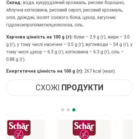
Склад:
вода, кукурудзяний крохмаль, рисове борошно,
яблучна клітковина, рисовий сироп, рисовий крохмаль,
олія, дріжджі, ізолят соєвого білка, цукор, загусник:
гідроксипропілметилцелюлоза, сіль.
Харчова цінність на 100 g (г):
білки – 2.9 g (г), жири – 3.0
g (г), у тому числі насичені – 0.5 g (г), вуглеводи – 54 g (г), у
тому числі цукор – 6.3 g (г), клітковина – 6.3 g (г), сіль –
0.88 g (г).
Енергетична цінність на 100 g (г):
267 kcal (ккал).
СХОЖІ
ПРОДУКТИ