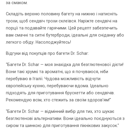
за смаком.
Складіть верхню половину багету на нижню і натисніть
трохи, щоб сендвіч трохи склеївся. Наріжте сендвічі на
порції та подавайте гарячими. Цей рецепт забезпечить
вам смачні та ситні бутерброди, ідеальні для сніданку або
легкого обіду. Насолоджуйтесь!
Відгуки від покупців про багети Dr. Schar:
"Багети Dr. Schar — моя знахідка для безглютенової дієти!
Вони такі хрумкі та ароматні, що я почуваюся, ніби
перебуваю в Італії. Чудова можливість відчути
європейську кухню, перебуваючи вдома. Ідеально
підходять для приготування брускетти або сендвічів.
Рекомендую всім, хто стежить за своїм здоров'ям!"
"Багети Dr. Schar — відмінний вибір для тих, хто шукає
безглютенові альтернативи. Вони ідеально поєднуються з
сиром та шинкою для приготування пікнікових закусок."