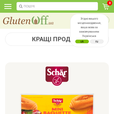
0
Згідно вашого
місцезнаходження,
ваша мова за
замовчуванням:
Українська
КРАЩІ ПРОДАЖІ