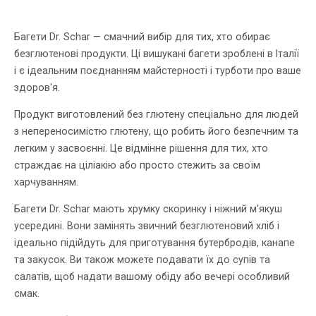
Багети Dr. Schar — смачний вибір для тих, хто обирає
безглютенові продукти. Ці вишукані багети зроблені в Італії
і є ідеальним поєднанням майстерності і турботи про ваше
здоров'я.
Продукт виготовлений без глютену спеціально для людей
з непереносимістю глютену, що робить його безпечним та
легким у засвоєнні. Це відмінне рішення для тих, хто
страждає на ціліакію або просто стежить за своїм
харчуванням.
Багети Dr. Schar мають хрумку скоринку і ніжний м'якуш
усередині. Вони замінять звичний безглютеновий хліб і
ідеально підійдуть для приготування бутербродів, канапе
та закусок. Ви також можете подавати їх до супів та
салатів, щоб надати вашому обіду або вечері особливий
смак.