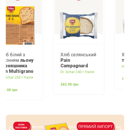
Хліб селянський
Хліб
білий
Pain
тостовий
Campagnard
Incola 200 г Польща
Dr. Schar 240 г Італія
172.00 грн
242.00 грн