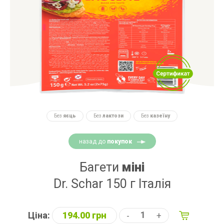
Без
яєць
Без
лактози
Без
казеїну
назад до
покупок
Багети
міні
Dr. Schar 150 г Італія
Ціна:
194.00 грн
-
+