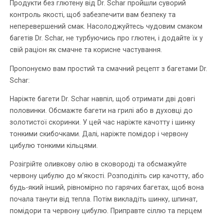
Продукти без глютену від Dr. Schar пройшли суворий
контроль якості, щоб забезпечити вам безпеку та
неперевершений смак. Насолоджуйтесь чудовим смаком
багетів Dr. Schar, не турбуючись про глютен, і додайте їх у
свій раціон як смачне та корисне частування.
Пропонуємо вам простий та смачний рецепт з багетами Dr.
Schar:
Наріжте багети Dr. Schar навпіл, щоб отримати дві довгі
половинки. Обсмажте багети на грилі або в духовці до
золотистої скоринки. У цей час наріжте качотту і шинку
тонкими скибочками. Далі, наріжте помідор і червону
цибулю тонкими кільцями.
Розігрійте оливкову олію в сковороді та обсмажуйте
червону цибулю до м'якості. Розподіліть сир качотту, або
будь-який інший, рівномірно по гарячих багетах, щоб вона
почала танути від тепла. Потім викладіть шинку, шпинат,
помідори та червону цибулю. Приправте сіллю та перцем