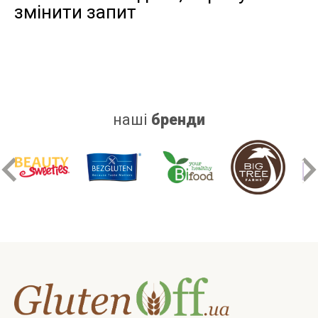
змінити запит
дріжджів
цукру
білку
наші
бренди