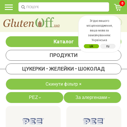
0
Згідно вашого
місцезнаходження,
ваша мова за
замовчуванням:
Каталог
Українська
ПРОДУКТИ
ЦУКЕРКИ • ЖЕЛЕЙКИ • ШОКОЛАД
Скинути фільтр ×
PEZ
За алергенами
›
›
яєць
лактози
казеїну
сої