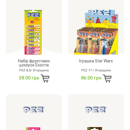
дріжджів
цукру
білку
Набір фруктових
Іграшка Star Wars
цукерок Екзотік
PEZ 8,5г Угорщина
PEZ 17 г Угорщина
58.00 грн
86.00 грн