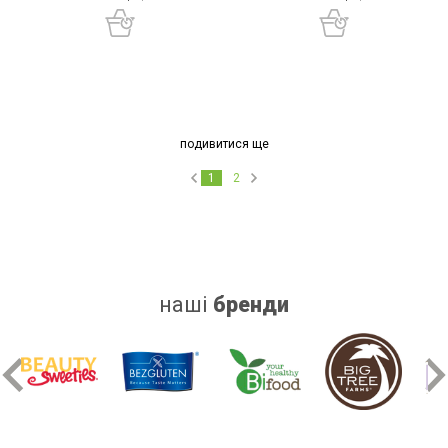
подивитися ще
1
2
наші
бренди