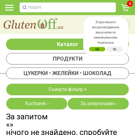
0
Згідно вашого
місцезнаходження,
ваша мова за
замовчуванням:
Каталог
Українська
ПРОДУКТИ
ЦУКЕРКИ • ЖЕЛЕЙКИ • ШОКОЛАД
Скинути фільтр ×
Kucharek
За алергенами
›
›
За запитом
яєць
лактози
«»
казеїну
сої
нічого не знайдено, спробуйте