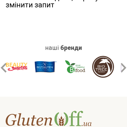
змінити запит
дріжджів
цукру
білку
наші
бренди