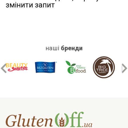
змінити запит
дріжджів
цукру
білку
наші
бренди