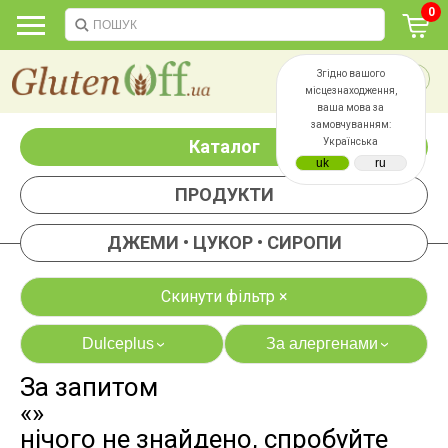
0
Згідно вашого
місцезнаходження,
ваша мова за
замовчуванням:
Каталог
Українська
ПРОДУКТИ
ДЖЕМИ • ЦУКОР • СИРОПИ
Скинути фільтр ×
Dulceplus
За алергенами
›
›
За запитом
яєць
лактози
«»
казеїну
сої
нічого не знайдено, спробуйте