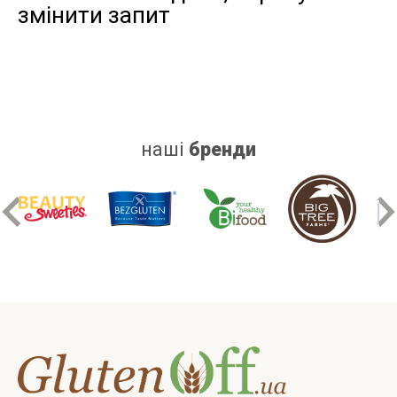
змінити запит
дріжджів
цукру
білку
наші
бренди