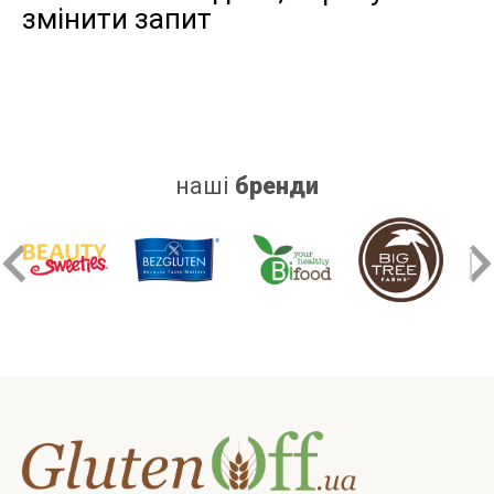
змінити запит
дріжджів
цукру
білку
наші
бренди