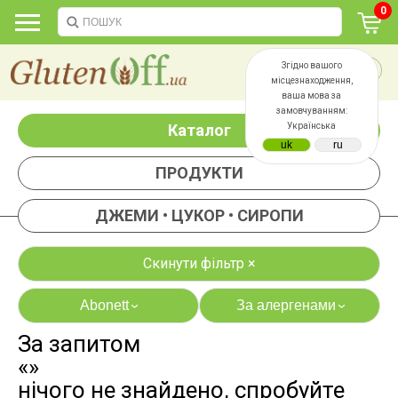
0
Згідно вашого
місцезнаходження,
ваша мова за
замовчуванням:
Каталог
Українська
ПРОДУКТИ
ДЖЕМИ • ЦУКОР • СИРОПИ
Скинути фільтр ×
Abonett
За алергенами
›
›
За запитом
яєць
лактози
«»
казеїну
сої
нічого не знайдено, спробуйте