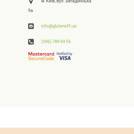
м. Київ, вул. Западинська
9а
info@glutenoff.ua
(096) 789 04 56
ційності