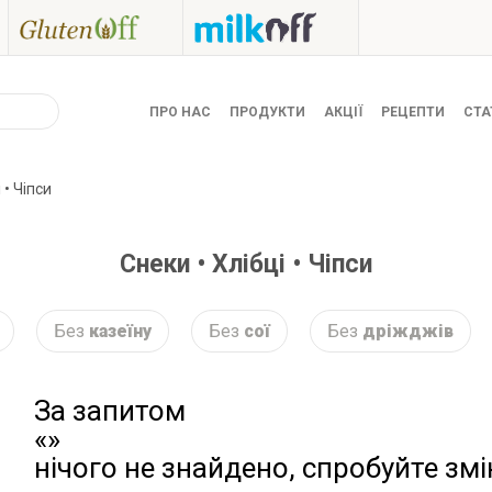
ПРО НАС
ПРОДУКТИ
АКЦІЇ
РЕЦЕПТИ
СТА
 • Чіпси
Снеки • Хлібці • Чіпси
Без
казеїну
Без
сої
Без
дріжджів
За запитом
«»
нічого не знайдено, спробуйте зм