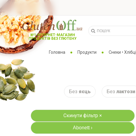
№1 ІНТЕРНЕТ-МАГАЗИН
ПРОДУКТІВ БЕЗ ГЛЮТЕНУ
Головна
Продукти
Снеки • Хлібці
Без
яєць
Без
лактози
Скинути фільтр ×
Abonett
›