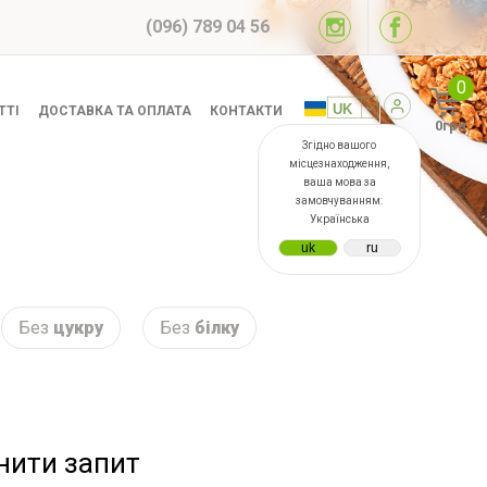
(096) 789 04 56
0
ТТІ
ДОСТАВКА ТА ОПЛАТА
КОНТАКТИ
0грн
Згідно вашого
місцезнаходження,
ваша мова за
замовчуванням:
Українська
Без
цукру
Без
білку
інити запит