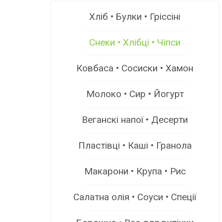
Хліб • Булки • Гріссіні
Снеки • Хлібці • Чіпси
Ковбаса • Сосиски • Хамон
Молоко • Сир • Йогурт
Веганскі напої • Десерти
Пластівці • Каші • Гранола
Макарони • Крупа • Рис
Салатна олія • Соуси • Спеції