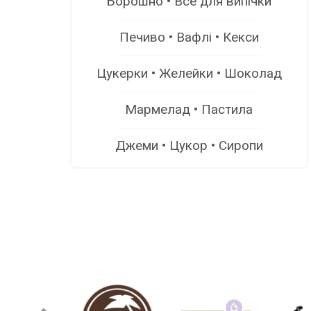
Борошно • Все для випічки
Печиво • Вафлі • Кекси
Цукерки • Желейки • Шоколад
Мармелад • Пастила
Джеми • Цукор • Сиропи