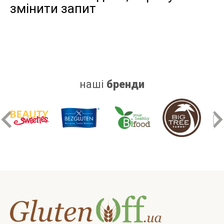
змінити запит
дріжджів
цукру
білку
наші
бренди