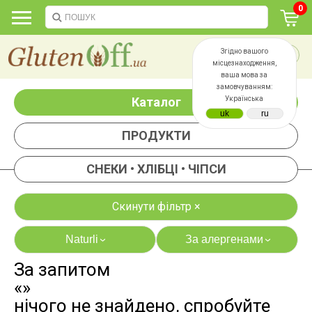
0
Згідно вашого
місцезнаходження,
ваша мова за
замовчуванням:
Каталог
Українська
ПРОДУКТИ
СНЕКИ • ХЛІБЦІ • ЧІПСИ
Скинути фільтр ×
Naturli
За алергенами
›
›
За запитом
яєць
лактози
«»
казеїну
сої
нічого не знайдено, спробуйте