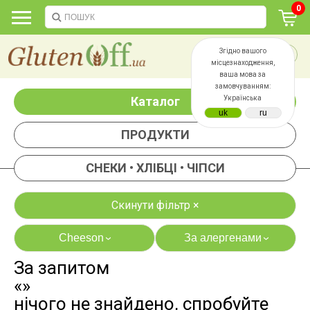
0
Згідно вашого
місцезнаходження,
ваша мова за
замовчуванням:
Каталог
Українська
ПРОДУКТИ
СНЕКИ • ХЛІБЦІ • ЧІПСИ
Скинути фільтр ×
Cheeson
За алергенами
›
›
За запитом
яєць
лактози
«»
казеїну
сої
нічого не знайдено, спробуйте