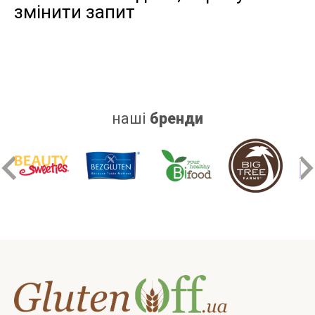
змінити запит
дріжджів
цукру
білку
наші
бренди