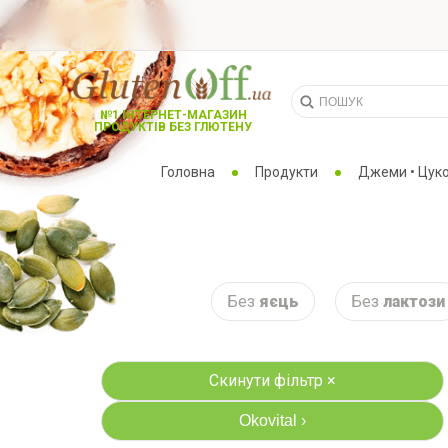
№1 ІНТЕРНЕТ-МАГАЗИН
ПРОДУКТІВ БЕЗ ГЛЮТЕНУ
Головна
Продукти
Джеми • Цуко
Без
яєць
Без
лактози
Скинути фільтр ×
Okovital
›