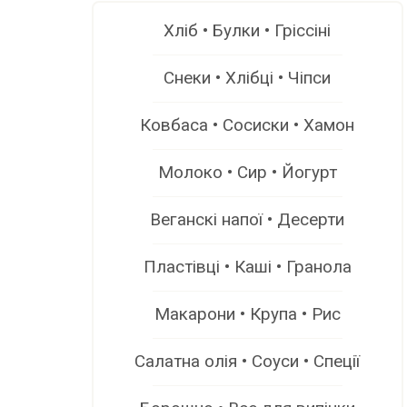
Хліб • Булки • Гріссіні
Снеки • Хлібці • Чіпси
Ковбаса • Сосиски • Хамон
Молоко • Сир • Йогурт
Веганскі напої • Десерти
Пластівці • Каші • Гранола
Макарони • Крупа • Рис
Салатна олія • Соуси • Спеції