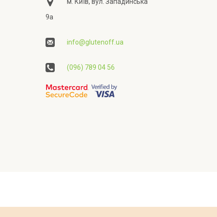
м. Київ, вул. Западинська
9а
info@glutenoff.ua
(096) 789 04 56
ційності