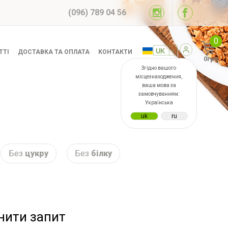
(096) 789 04 56
0
ТТІ
ДОСТАВКА ТА ОПЛАТА
КОНТАКТИ
0грн
Згідно вашого
місцезнаходження,
ваша мова за
замовчуванням:
Українська
Без
цукру
Без
білку
інити запит