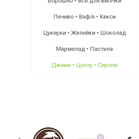
Борошно • Все для випічки
Печиво • Вафлі • Кекси
Цукерки • Желейки • Шоколад
Мармелад • Пастила
Джеми • Цукор • Сиропи