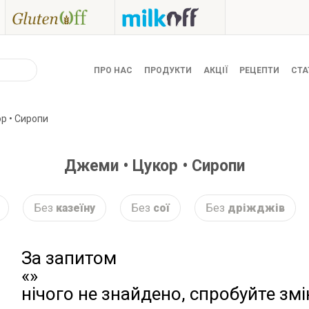
ПРО НАС
ПРОДУКТИ
АКЦІЇ
РЕЦЕПТИ
СТА
р • Сиропи
Джеми • Цукор • Сиропи
Без
казеїну
Без
сої
Без
дріжджів
За запитом
«»
нічого не знайдено, спробуйте зм