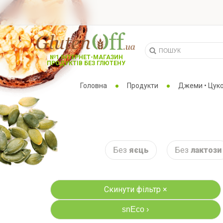
№1 ІНТЕРНЕТ-МАГАЗИН
ПРОДУКТІВ БЕЗ ГЛЮТЕНУ
Головна
Продукти
Джеми • Цуко
Без
яєць
Без
лактози
Скинути фільтр ×
snEco
›