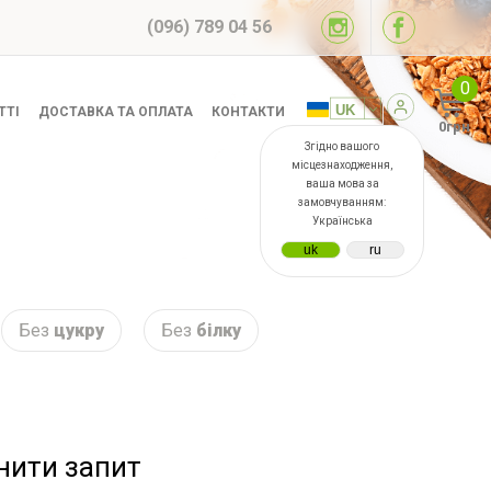
(096) 789 04 56
0
ТТІ
ДОСТАВКА ТА ОПЛАТА
КОНТАКТИ
0грн
Згідно вашого
місцезнаходження,
ваша мова за
замовчуванням:
Українська
Без
цукру
Без
білку
інити запит