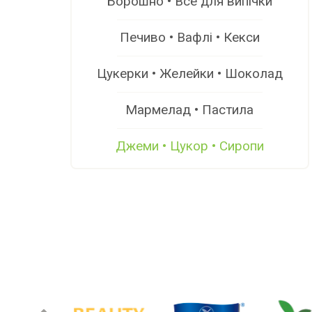
Борошно • Все для випічки
Печиво • Вафлі • Кекси
Цукерки • Желейки • Шоколад
Мармелад • Пастила
Джеми • Цукор • Сиропи