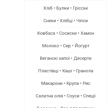
Хліб • Булки • Гріссіні
Снеки • Хлібці • Чіпси
Ковбаса • Сосиски • Хамон
Молоко • Сир • Йогурт
Веганскі напої • Десерти
Пластівці • Каші • Гранола
Макарони • Крупа • Рис
Салатна олія • Соуси • Спеції