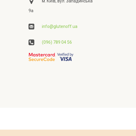
м. Київ, вул. Западинська
9а
info@glutenoff.ua
(096) 789 04 56
ційності