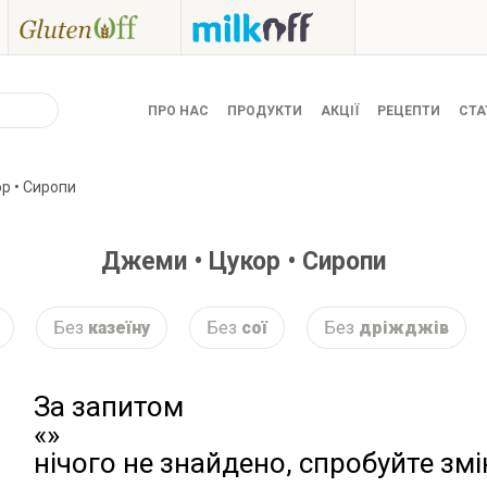
ПРО НАС
ПРОДУКТИ
АКЦІЇ
РЕЦЕПТИ
СТА
р • Сиропи
Джеми • Цукор • Сиропи
Без
казеїну
Без
сої
Без
дріжджів
За запитом
«»
нічого не знайдено, спробуйте зм