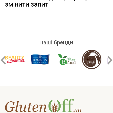
змінити запит
дріжджів
цукру
білку
наші
бренди