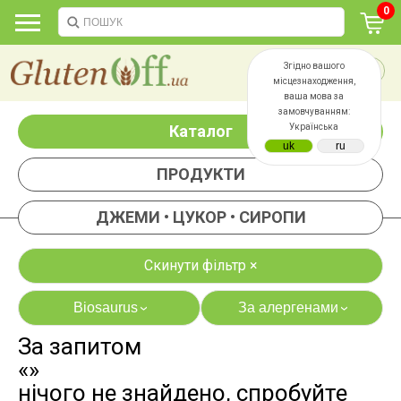
0
Згідно вашого
місцезнаходження,
ваша мова за
замовчуванням:
Каталог
Українська
ПРОДУКТИ
ДЖЕМИ • ЦУКОР • СИРОПИ
Скинути фільтр ×
Biosaurus
За алергенами
›
›
За запитом
яєць
лактози
«»
казеїну
сої
нічого не знайдено, спробуйте