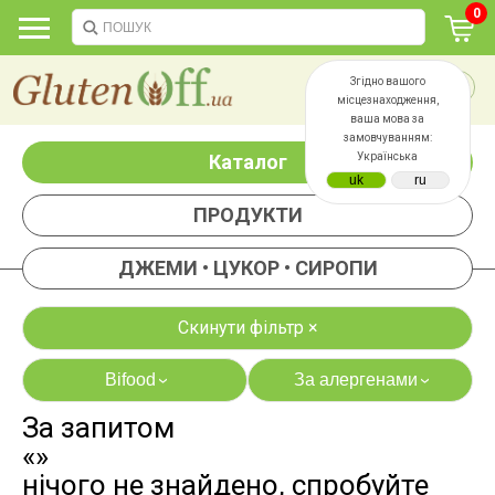
0
Згідно вашого
місцезнаходження,
ваша мова за
замовчуванням:
Каталог
Українська
ПРОДУКТИ
ДЖЕМИ • ЦУКОР • СИРОПИ
Скинути фільтр ×
Bifood
За алергенами
›
›
За запитом
яєць
лактози
«»
казеїну
сої
нічого не знайдено, спробуйте