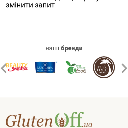
змінити запит
дріжджів
цукру
білку
наші
бренди