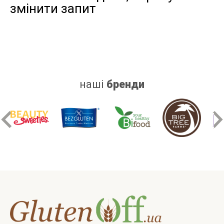
змінити запит
дріжджів
цукру
білку
наші
бренди