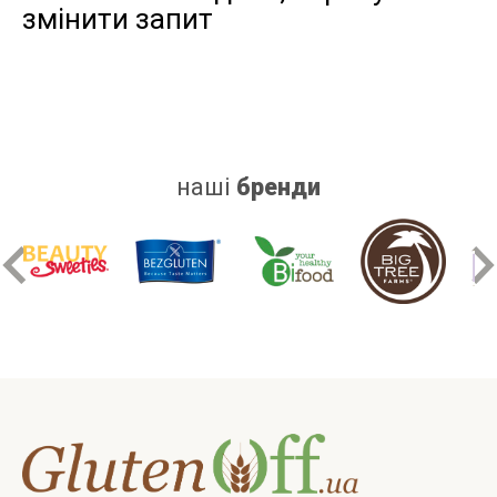
змінити запит
дріжджів
цукру
білку
наші
бренди