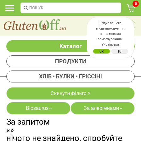
0
Згідно вашого
місцезнаходження,
ваша мова за
замовчуванням:
Каталог
Українська
ПРОДУКТИ
ХЛІБ • БУЛКИ • ГРІССІНІ
Скинути фільтр ×
Biosaurus
За алергенами
›
›
За запитом
яєць
лактози
«»
казеїну
сої
нічого не знайдено, спробуйте