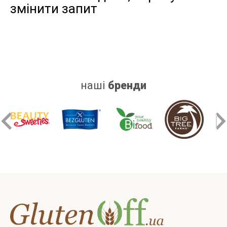
змінити запит
дріжджів
цукру
білку
наші
бренди