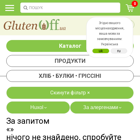
0
Згідно вашого
місцезнаходження,
ваша мова за
замовчуванням:
Каталог
Українська
ПРОДУКТИ
ХЛІБ • БУЛКИ • ГРІССІНІ
Скинути фільтр ×
Huxol
За алергенами
›
›
За запитом
яєць
лактози
«»
казеїну
сої
нічого не знайдено, спробуйте