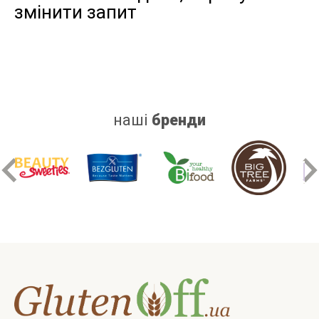
змінити запит
дріжджів
цукру
білку
наші
бренди