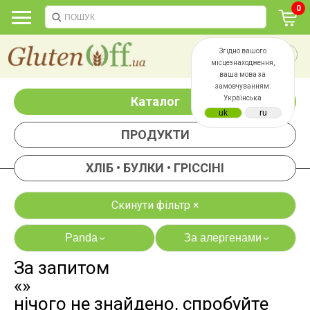
0
Згідно вашого
місцезнаходження,
ваша мова за
замовчуванням:
Каталог
Українська
ПРОДУКТИ
ХЛІБ • БУЛКИ • ГРІССІНІ
Скинути фільтр ×
Panda
За алергенами
›
›
За запитом
яєць
лактози
«»
казеїну
сої
нічого не знайдено, спробуйте