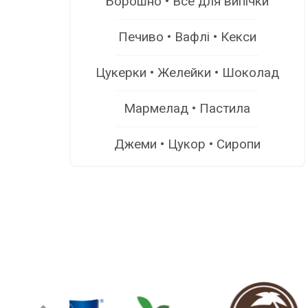
Борошно • Все для випічки
Печиво • Вафлі • Кекси
Цукерки • Желейки • Шоколад
Мармелад • Пастила
Джеми • Цукор • Сиропи