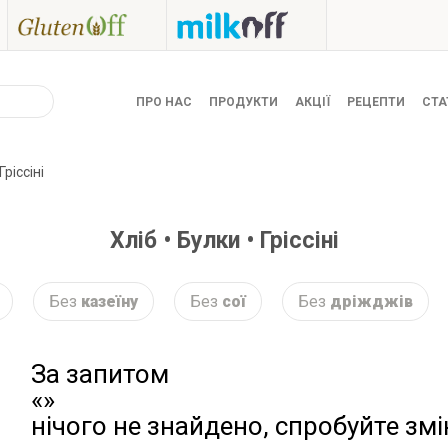
ПРО НАС
ПРОДУКТИ
АКЦІЇ
РЕЦЕПТИ
СТА
Гріссіні
Хліб • Булки • Гріссіні
Без
казеїну
Без
сої
Без
дріжджів
За запитом
«»
нічого не знайдено, спробуйте зм