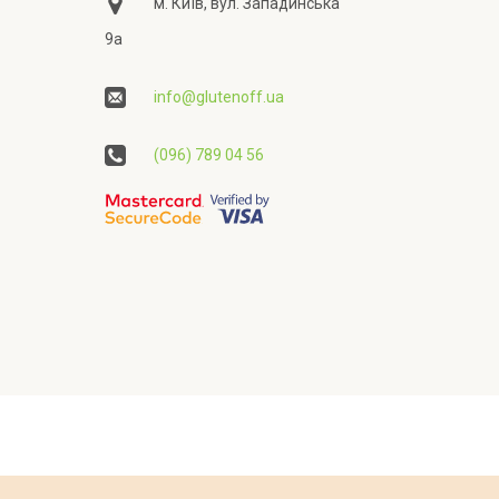
м. Київ, вул. Западинська
9а
info@glutenoff.ua
(096) 789 04 56
ційності