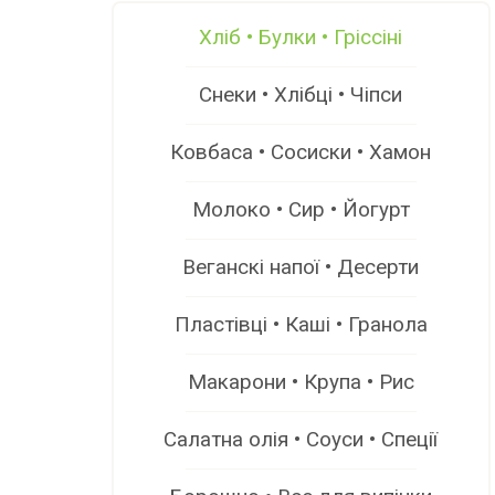
Хліб • Булки • Гріссіні
Снеки • Хлібці • Чіпси
Ковбаса • Сосиски • Хамон
Молоко • Сир • Йогурт
Веганскі напої • Десерти
Пластівці • Каші • Гранола
Макарони • Крупа • Рис
Салатна олія • Соуси • Спеції