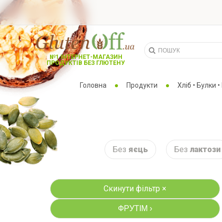
№1 ІНТЕРНЕТ-МАГАЗИН
ПРОДУКТІВ БЕЗ ГЛЮТЕНУ
Головна
Продукти
Хліб • Булки • 
Без
яєць
Без
лактози
Скинути фільтр ×
ФРУТІМ
›