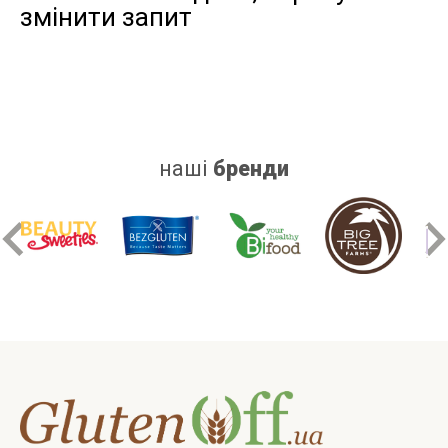
змінити запит
дріжджів
цукру
білку
наші
бренди