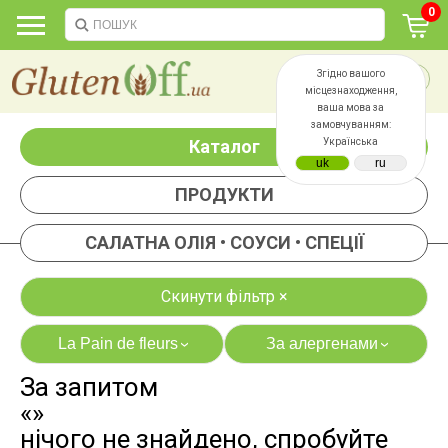
0
Згідно вашого
місцезнаходження,
ваша мова за
замовчуванням:
Каталог
Українська
ПРОДУКТИ
САЛАТНА ОЛІЯ • СОУСИ • СПЕЦІЇ
Скинути фільтр ×
La Pain de fleurs
За алергенами
›
›
За запитом
яєць
лактози
«»
казеїну
сої
нічого не знайдено, спробуйте