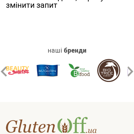
змінити запит
дріжджів
цукру
білку
наші
бренди