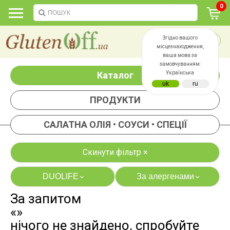
0
Згідно вашого
місцезнаходження,
ваша мова за
замовчуванням:
Каталог
Українська
ПРОДУКТИ
САЛАТНА ОЛІЯ • СОУСИ • СПЕЦІЇ
Скинути фільтр ×
DUOLIFE
За алергенами
›
›
За запитом
яєць
лактози
«»
казеїну
сої
нічого не знайдено, спробуйте