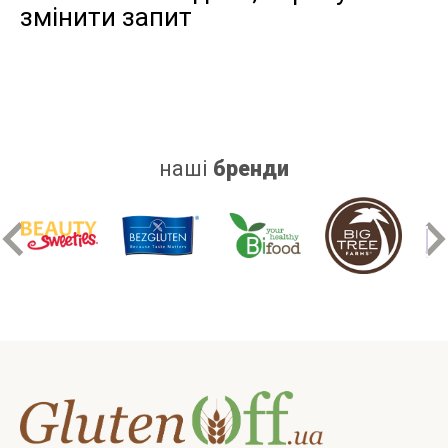
змінити запит
дріжджів
цукру
білку
наші
бренди