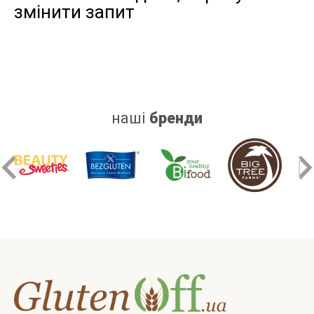
змінити запит
дріжджів
цукру
білку
наші
бренди