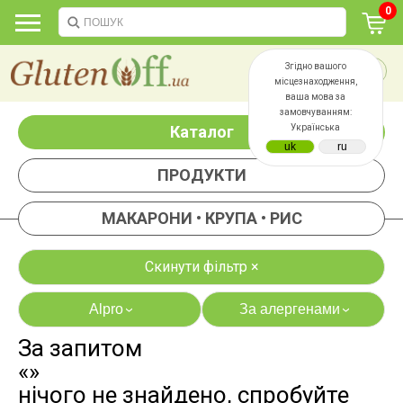
0
Згідно вашого
місцезнаходження,
ваша мова за
замовчуванням:
Каталог
Українська
ПРОДУКТИ
МАКАРОНИ • КРУПА • РИС
Скинути фільтр ×
Alpro
За алергенами
›
›
За запитом
яєць
лактози
«»
казеїну
сої
нічого не знайдено, спробуйте