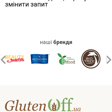
змінити запит
дріжджів
цукру
білку
наші
бренди