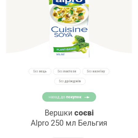
Без
яєць
Без
лактози
Без
казеїну
Без
дріжджів
назад до
покупок
Вершки
соєві
Alpro 250 мл Бельгия