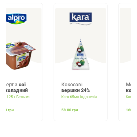
Кокосові
Молоко
вершки 24%
кокосове
Kara 65мл Індонезія
Kara 400 г Індонезія
58.00 грн
160.00 грн