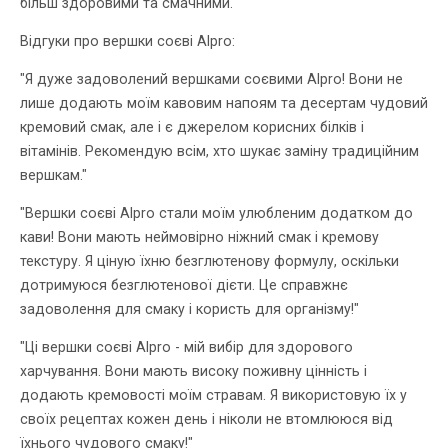
більш здоровими та смачними.
Відгуки про вершки соєві Alpro:
"Я дуже задоволений вершками соєвими Alpro! Вони не
лише додають моїм кавовим напоям та десертам чудовий
кремовий смак, але і є джерелом корисних білків і
вітамінів. Рекомендую всім, хто шукає заміну традиційним
вершкам."
"Вершки соєві Alpro стали моїм улюбленим додатком до
кави! Вони мають неймовірно ніжний смак і кремову
текстуру. Я ціную їхню безглютенову формулу, оскільки
дотримуюся безглютенової дієти. Це справжнє
задоволення для смаку і користь для організму!"
"Ці вершки соєві Alpro - мій вибір для здорового
харчування. Вони мають високу поживну цінність і
додають кремовості моїм стравам. Я використовую їх у
своїх рецептах кожен день і ніколи не втомлююся від
їхнього чудового смаку!"