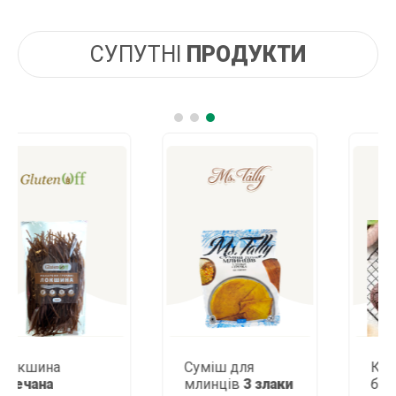
СУПУТНІ
ПРОДУКТИ
Суміш для
Какао-печиво
млинців
3 злаки
брауні
зі