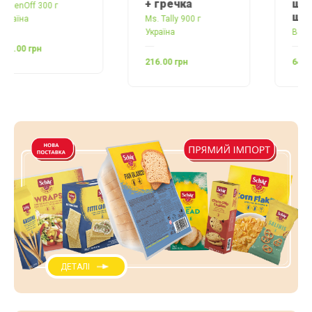
+ гречка
шматочками
шоколаду
Ms. Tally 900 г
Україна
Balviten 37 г Польща
216.00 грн
64.00 грн
ДЕТАЛІ