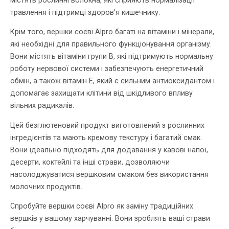
містять рослинні волокна, які сприяють нормалізації
травлення і підтримці здоров'я кишечнику.
Крім того, вершки соєві Alpro багаті на вітаміни і мінерали,
які необхідні для правильного функціонування організму.
Вони містять вітаміни групи В, які підтримують нормальну
роботу нервової системи і забезпечують енергетичний
обмін, а також вітамін Е, який є сильним антиоксидантом і
допомагає захищати клітини від шкідливого впливу
вільних радикалів.
Цей безглютеновий продукт виготовлений з рослинних
інгредієнтів та мають кремову текстуру і багатий смак.
Вони ідеально підходять для додавання у кавові напої,
десерти, коктейлі та інші страви, дозволяючи
насолоджуватися вершковим смаком без використання
молочних продуктів.
Спробуйте вершки соєві Alpro як заміну традиційних
вершків у вашому харчуванні. Вони зроблять ваші страви