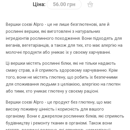
Ціна:
56.00 грн
Вершки соєві Alpro - це не лише безглютенові, але й
рослинні вершки, які виготовлені з натуральних
інгредієнтів рослинного походження. Вони підходять для
веганів, вегетаріанців, а також для тих, хто має алергію на
молочні продукти або уникає їх у своєму харчуванні.
Ці вершки містять рослинні білки, які не тільки надають
смаку страв, а й сприяють здоровому харчуванню. Крім
того, вони не містять глютену, що робить їх безпечними
для споживання людьми з целіакією, алергією на глютен
або тими, хто уникає глютену у своєму раціоні.
Вершки соєві Alpro - це продукт без глютену, що має
високу поживну цінність і корисність для вашого
організму. Вони є джерелом рослинних білків, які сприяють
будівництву і ремонту тканин в організмі. Також вони