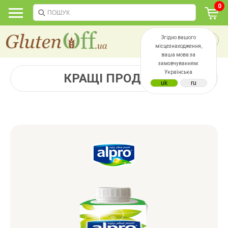
0
Згідно вашого
місцезнаходження,
ваша мова за
замовчуванням:
Українська
КРАЩІ ПРОДАЖІ