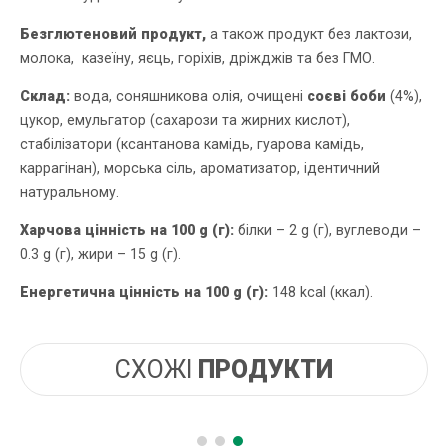
Безглютеновий продукт,
а також продукт без лактози,
молока, казеїну, яєць, горіхів, дріжджів та без ГМО.
Склад:
вода, соняшникова олія, очищені
соєві боби
(4%),
цукор, емульгатор (сахарози та жирних кислот),
стабілізатори (ксантанова камідь, гуарова камідь,
каррагінан), морська сіль, ароматизатор, ідентичний
натуральному.
Харчова цінність на 100 g (г):
білки – 2 g (г), вуглеводи –
0.3 g (г), жири – 15 g (г).
Енергетична цінність на 100 g (г):
148 kcal (ккал).
СХОЖІ
ПРОДУКТИ