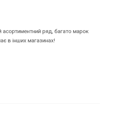
красний асортимент, якісні
дукти, новинки щоб розширити раціон
ини на БГБК дієті.
Яна