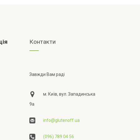
ція
Контакти
Завжди Вам раді
м. Київ, вул. Западинська
9а
info@glutenoff.ua
(096) 789 04 56