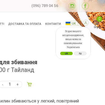
(096) 789 04 56
0
ТТІ
ДОСТАВКА ТА ОПЛАТА
КОНТАКТИ
0грн
Згідно вашого
місцезнаходження,
ваша мова за
замовчуванням:
Українська
для збивання
00 г Тайланд
-
+
хвилин збиваються у легкий, повітряний