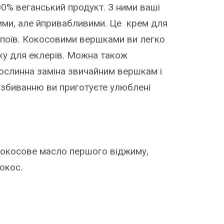
00% веганський продукт. З ними ваші
ими, але йпривабливими. Це крем для
 напоїв. Кокосовими вершками ви легко
ку для еклерів. Можна також
рослинна заміна звичайним вершкам і
у збиванню ви приготуєте улюблені
кокосове масло першого віджиму,
окос.