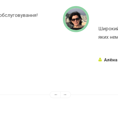
Пре
про
тний ряд, багато марок
дит
 магазинах!