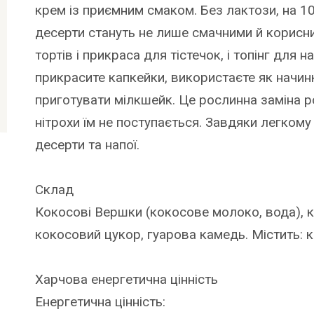
крем із приємним смаком. Без лактози, на 1
десерти стануть не лише смачними й корисн
тортів і прикраса для тістечок, і топінг для
прикрасите капкейки, використаєте як начин
приготувати мілкшейк. Це рослинна заміна 
нітрохи їм не поступається. Завдяки легком
десерти та напої.
Склад
Кокосові Вершки (кокосове молоко, вода), 
кокосовий цукор, гуарова камедь. Містить: к
Харчова енергетична цінність
Енергетична цінність: