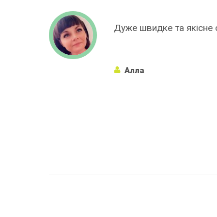
вання!
Широкий асортимен
яких немає в інших
Алёна