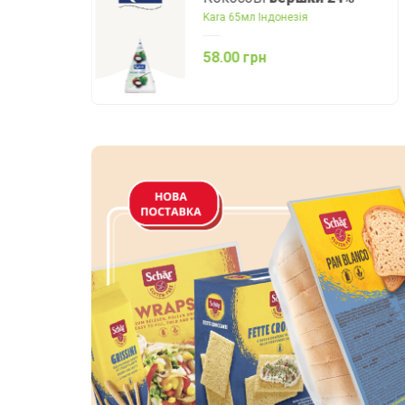
«Тутті-Фрутті»
Elovena 250 мл Фінляндія
58.00 грн