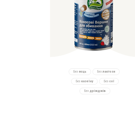
Без
яєць
Без
лактози
Без
казеїну
Без
сої
Без
дріжджів