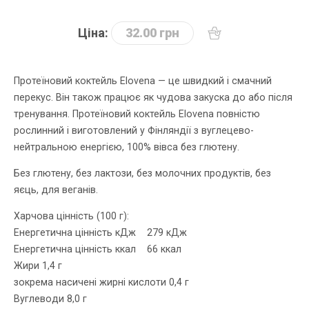
Ціна:
32.00 грн
Протеїновий коктейль Elovena — це швидкий і смачний
перекус. Він також працює як чудова закуска до або після
тренування. Протеїновий коктейль Elovena повністю
рослинний і виготовлений у Фінляндії з вуглецево-
нейтральною енергією, 100% вівса без глютену.
Без глютену, без лактози, без молочних продуктів, без
яєць, для веганів.
Харчова цінність (100 г):
Енергетична цінність кДж 279 кДж
Енергетична цінність ккал 66 ккал
Жири 1,4 г
зокрема насичені жирні кислоти 0,4 г
Вуглеводи 8,0 г