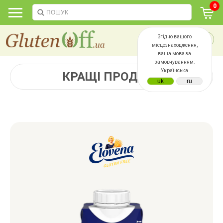
0
Згідно вашого
місцезнаходження,
ваша мова за
замовчуванням:
Українська
КРАЩІ ПРОДАЖІ