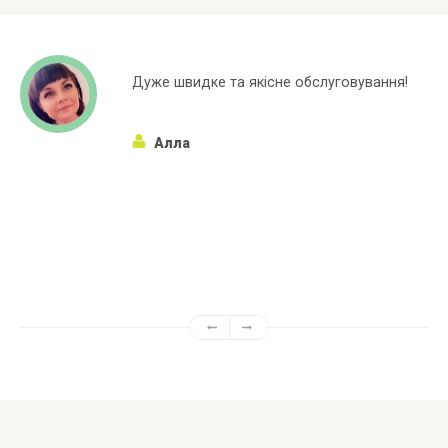
е обслуговування!
Широкий асортиментний
марок яких немає в інши
Алёна