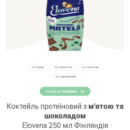
Без
яєць
Без
лактози
Без
казеїну
Без
дріжджів
назад до
покупок
Коктейль протеїновий з
м'ятою та
шоколадом
Elovena 250 мл Фінляндія