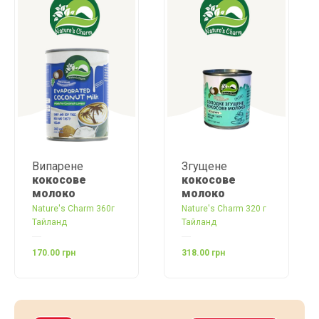
Згущене
Вершки
кокосове
кокосові
для
молоко
збивання
 360г
Nature's Charm 320 г
Nature's Charm 400 
Тайланд
Тайланд
318.00 грн
246.00 грн