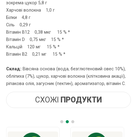
зокрема цукор 5,8 г
Харчові волокна 1,0 г
Білки 4,8 г
Сіль 0,29 г
Вітамін В12 0,38 мкг 15 % *
Вітамін D 0,75 мкг 15 % *
Кальцій 120 мг 15 % *
Вітамін В2 0,21 мг 15 % *
Склад:
Вівсяна основа (вода, безглютеновий овес 10%),
обліпиха (7%), цукор, харчові волокна (клітковина акації),
ріпакова олія, загусник (пектин), ароматизатор, вітамін С.
СХОЖІ
ПРОДУКТИ