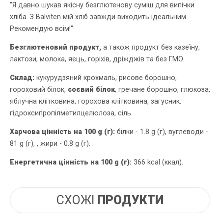
"Я давно шукав якісну безглютенову суміш для випічки
хліба. З Balviten мій хліб завжди виходить ідеальним.
Рекомендую всім!"
Безглютеновий продукт,
а також продукт без казеїну,
лактози, молока, яєць, горіхів, дріжджів та без ГМО.
Склад:
кукурудзяний крохмаль, рисове борошно,
гороховий білок,
соєвий білок
, гречане борошно, глюкоза,
яблучна клітковина, горохова клітковина, загусник:
гідроксипропілметилцелюлоза, сіль.
Харчова цінність на 100 g (г):
білки - 1.8 g (г), вуглеводи -
81 g (г), , жири - 0.8 g (г).
Енергетична цінність на 100 g (г):
366 kcal (ккал).
СХОЖІ
ПРОДУКТИ