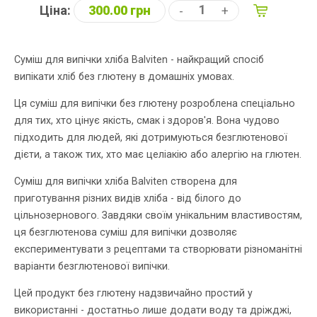
Ціна:
300.00 грн
-
+
Суміш для випічки хліба Balviten - найкращий спосіб
випікати хліб без глютену в домашніх умовах.
Ця суміш для випічки без глютену розроблена спеціально
для тих, хто цінує якість, смак і здоров'я. Вона чудово
підходить для людей, які дотримуються безглютенової
дієти, а також тих, хто має целіакію або алергію на глютен.
Суміш для випічки хліба Balviten створена для
приготування різних видів хліба - від білого до
цільнозернового. Завдяки своїм унікальним властивостям,
ця безглютенова суміш для випічки дозволяє
експериментувати з рецептами та створювати різноманітні
варіанти безглютенової випічки.
Цей продукт без глютену надзвичайно простий у
використанні - достатньо лише додати воду та дріжджі,