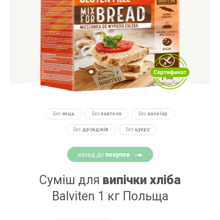
Без
яєць
Без
лактози
Без
казеїну
Без
дріжджів
Без
цукру
назад до
покупок
Суміш для
випічки хліба
Balviten 1 кг Польща