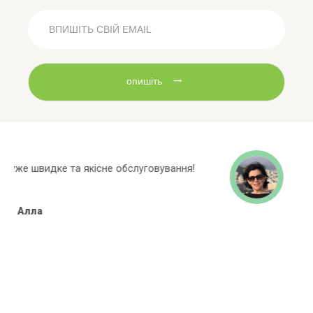
опишіть
Широкий асортиментний ряд, багато
марок яких немає в інших магазинах!
Алёна