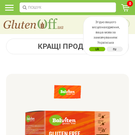
0
Згідно вашого
місцезнаходження,
ваша мова за
замовчуванням:
Українська
КРАЩІ ПРОДАЖІ