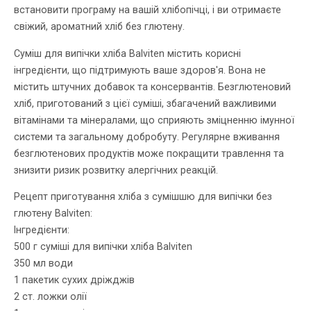
встановити програму на вашій хлібопічці, і ви отримаєте
свіжий, ароматний хліб без глютену.
Суміш для випічки хліба Balviten містить корисні
інгредієнти, що підтримують ваше здоров'я. Вона не
містить штучних добавок та консервантів. Безглютеновий
хліб, приготований з цієї суміші, збагачений важливими
вітамінами та мінералами, що сприяють зміцненню імунної
системи та загальному добробуту. Регулярне вживання
безглютенових продуктів може покращити травлення та
знизити ризик розвитку алергічних реакцій.
Рецепт приготування хліба з сумішшю для випічки без
глютену Balviten:
Інгредієнти:
500 г суміші для випічки хліба Balviten
350 мл води
1 пакетик сухих дріжджів
2 ст. ложки олії