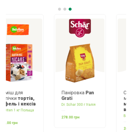
Паніровка
Pan
Суміш для
Grati
млинців,
макаронів та
Dr. Schar 300 г Італія
вареників
Balviten 1 кг Польща
278.00 грн
248.00 грн