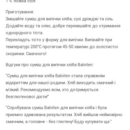
1 ч. ложка солі
Приготування:
Змішайте суміш для випічки хліба, сухі дріжджі та сіль.
Додайте воду та олію, добре перемішайте до отримання
однорідного тіста.
Перекладіть тісто у форму для випічки. Випікайте при
температурі 200°C протягом 45-50 хвилин до золотистої
скоринки. Смачного!
Відгуки про суміш для випічки хліба Balviten:
"Суміш для випічки хліба Balviten стала справжнім
відкриттям для нашої родини. Хліб виходить смачний і
м'який. Рекомендуємо всім, хто дотримується
безглютенової дієти!"
"Спробувала суміш Balviten для випічки хліба і була
приємно здивована результатом. Хліб вийшов неймовірно
смачним, а головне - без глютену! Буду купувати ще."