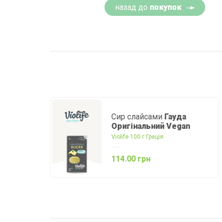
назад до
покупок
Крем-сир
Часник-трави
Violife 150 г Греція
126.00 грн