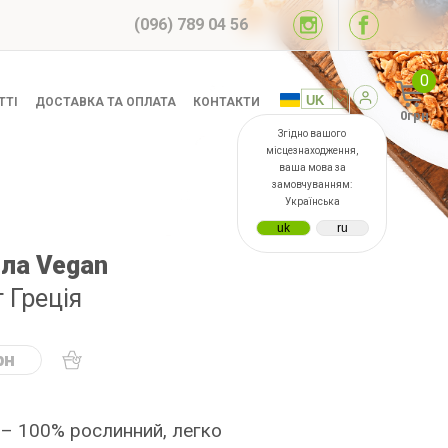
(096) 789 04 56
0
ТТІ
ДОСТАВКА ТА ОПЛАТА
КОНТАКТИ
0грн
Згідно вашого
місцезнаходження,
ваша мова за
замовчуванням:
Українська
ла Vegan
г Греція
рн
 – 100% рослинний, легко