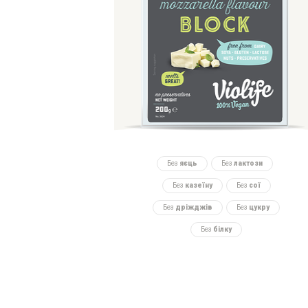
Без
яєць
Без
лактози
Без
казеїну
Без
сої
Без
дріжджів
Без
цукру
Без
білку