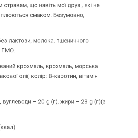
 стравам, що навіть мої друзі, які не
хоплюються смаком. Безумовно,
без лактози, молока, пшеничного
з ГМО.
ований крохмаль, крохмаль, морська
ової олії, колір: B-каротин, вітамін
, вуглеводи – 20 g (г), жири – 23 g (г)(з
(ккал).