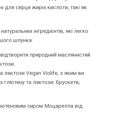
і для серця жирні кислоти, такі як
натуральних інгредієнтів, які легко
шого шлунка.
я відтворити природний маслянистий
ктози.
 лактози Vegan Violife, з яким ви
з глютену та лактози: брускети,
глютеновим сиром Моцарелла від