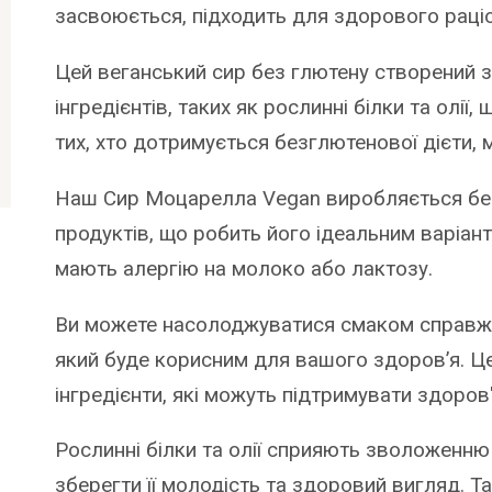
засвоюється, підходить для здорового раціо
Цей веганський сир без глютену створений 
інгредієнтів, таких як рослинні білки та олі
тих, хто дотримується безглютенової дієти, 
Наш Сир Моцарелла Vegan виробляється бе
продуктів, що робить його ідеальним варіант
мають алергію на молоко або лактозу.
Ви можете насолоджуватися смаком справжнь
який буде корисним для вашого здоров’я. Це
інгредієнти, які можуть підтримувати здоров
Рослинні білки та олії сприяють зволоженн
зберегти її молодість та здоровий вигляд. 