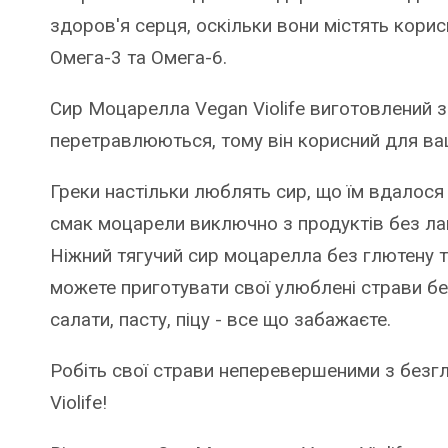
здоров'я серця, оскільки вони містять корисн
Омега-3 та Омега-6.
Сир Моцарелла Vegan Violife виготовлений з 
перетравлюються, тому він корисний для ва
Греки настільки люблять сир, що їм вдалос
смак моцарели виключно з продуктів без ла
Ніжний тягучий сир моцарелла без глютену та
можете приготувати свої улюблені страви бе
салати, пасту, піцу - все що забажаєте.
Робіть свої страви неперевершеними з без
Violife!