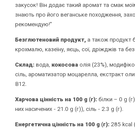
закусок! Він додає такий аромат та смак моїм
знають про його веганське походження, за
рекомендую!"
Безглютеновий продукт,
а також продукт 
крохмалю, казеїну, яєць, сої, дріжджів та бе
Склад:
вода,
кокосова
олія (23%), модифік
сіль, ароматизатор моцарелла, екстракт оливк
B12.
Харчова цінність на 100 g (г):
білки – 0 g (г)
них насичених - 21.0 g (г)), сіль - 2.3 g (г).
Енергетична цінність на 100 g (г):
285 kcal 