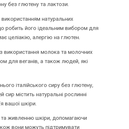
ну без глютену та лактози.
з використанням натуральних
ї, що робить його ідеальним вибором для
має целіакію, алергію на глютен.
з використання молока та молочних
ом для веганів, а також людей, які
ого італійського сиру без глютену,
й сир містить натуральні рослинні
'я вашої шкіри.
ю та живленню шкіри, допомагаючи
Також вони можуть підтримувати