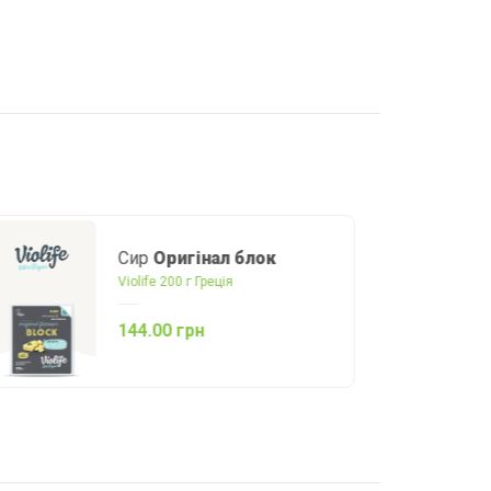
Масло вершкове
без
лактози 73%
Волошкове поле 180 г Україна
136.00 грн