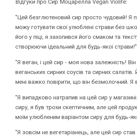
Відгуки про Сир Моцарелла Vegan Violife:
"Цей безглютеновий сир просто чудовий! Я п
можу готувати свої улюблені страви без шк
його у піці, я захопився його смаком та текс
створюючи ідеальний для будь-якої страви!"
"Я веган, і цей сир - моя нова залежність! Ві
веганських сирних соусів та сирних салатів. 
мені важко повірити, що він безмолочний. Я
"Я випадково натрапив на цей сир у магазині
сиру, я був трохи скептичним, але цей проду
моїм улюбленим варіантом сиру для будь-яки
"Я зовсім не вегетаріанець, але цей сир ст