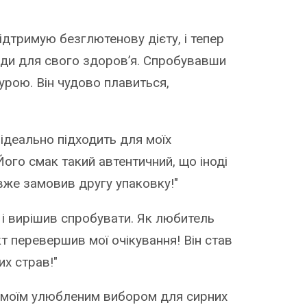
ідтримую безглютенову дієту, і тепер
оди для свого здоров’я. Спробувавши
турою. Він чудово плавиться,
н ідеально підходить для моїх
Його смак такий автентичний, що іноді
 вже замовив другу упаковку!"
 і вирішив спробувати. Як любитель
кт перевершив мої очікування! Він став
х страв!"
ав моїм улюбленим вибором для сирних