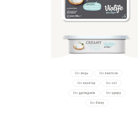
Без
яєць
Без
лактози
Без
казеїну
Без
сої
Без
дріжджів
Без
цукру
Без
білку