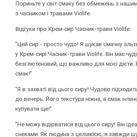
Пориньте у світ смаку без обмежень з наши
з часником і травами Violife.
Відгуки про Крем-сир Часник-трави Violife:
"Цей сир - просто чудо! Я шукав смачну альт
у Крем-сирі Часник-трави Violife. Він має чу
безглютеновий, що важливо для моєї дієти. Р
смак!"
"Я в захваті від цього сиру! Чудово підходит
до вечерь. Його текстура ніжна, а смак інтен
купувати ще!"
"Не можу відірватися від цього сиру! Він ід
снеками. Як людина з целіакією, я завжди ш