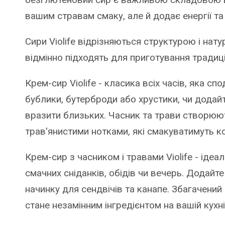
вашим стравам смаку, але й додає енергії та
Сири Violife відрізняються структурою і на
відмінно підходять для приготування традиц
Крем-сир Violife - класика всіх часів, яка сп
бублики, бутерброди або хрустики, чи додай
вразити близьких. Часник та трави створюю
трав'янистими нотками, які смакуватимуть к
Крем-сир з часником і травами Violife - іде
смачних сніданків, обідів чи вечерь. Додайт
начинку для сендвічів та канапе. Збагачений
стане незамінним інгредієнтом на вашій кухні