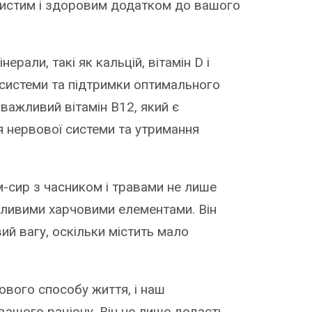
чистим і здоровим додатком до вашого
ерали, такі як кальцій, вітамін D і
ї системи та підтримки оптимального
 важливий вітамін B12, який є
 нервової системи та утримання
-сир з часником і травами не лише
жливими харчовими елементами. Він
й вагу, оскільки містить мало
вого способу життя, і наш
ашого раціону. Він не лише додасть