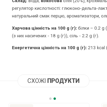
Склад:
вода,
кокосова
олія (20%), крохмаль
регулятор кислотності: глюконо-дельта-лакт
натуральний смак перцю, ароматизатори, ол
Харчова цінність на 100 g (г):
білки – 0.2 g 
(з них насичених - 18 g (г)), сіль - 2.2 g (г).
Енергетична цінність на 100 g (г):
213 kcal 
СХОЖІ
ПРОДУКТИ