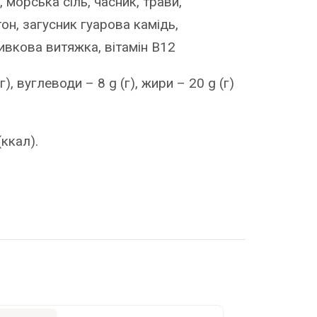
, морська сіль, часник, трави,
он, загусник гуарова камідь,
ивкова витяжка, вітамін В12
(г), вуглеводи – 8 g (г), жири – 20 g (г)
(ккал).