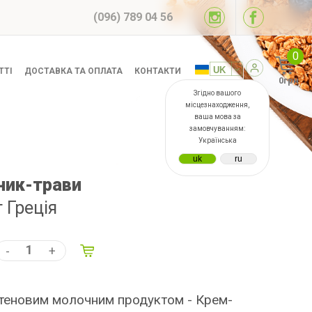
(096) 789 04 56
0
ТТІ
ДОСТАВКА ТА ОПЛАТА
КОНТАКТИ
0грн
Згідно вашого
місцезнаходження,
ваша мова за
замовчуванням:
Українська
ник-трави
г Греція
-
+
теновим молочним продуктом - Крем-