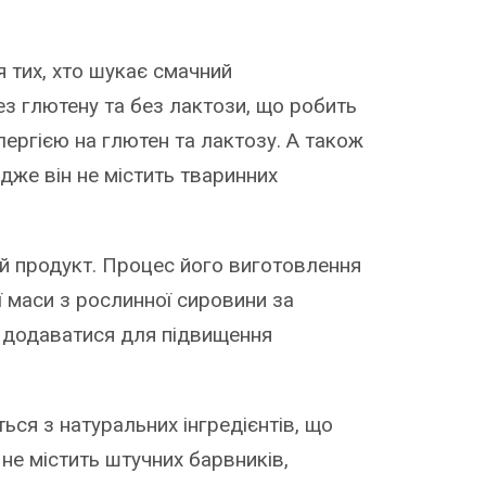
я тих, хто шукає смачний
ез глютену та без лактози, що робить
лергією на глютен та лактозу. А також
адже він не містить тваринних
ий продукт. Процес його виготовлення
ї маси з рослинної сировини за
 додаватися для підвищення
ься з натуральних інгредієнтів, що
 не містить штучних барвників,