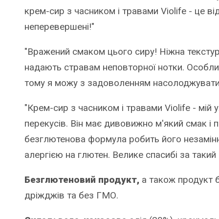
крем-сир з часником і травами Violife - це ві
неперевершені!"
"Вражений смаком цього сиру! Ніжна текстур
надають стравам неповторної нотки. Особли
тому я можу з задоволенням насолоджувати
"Крем-сир з часником і травами Violife - мій
перекусів. Він має дивовижно м'який смак і 
безглютенова формула робить його незамінн
алергією на глютен. Велике спасибі за такий
Безглютеновий продукт,
а також продукт бе
дріжджів та без ГМО.