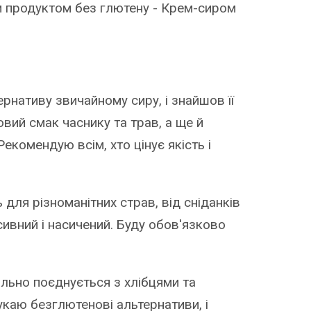
м продуктом без глютену - Крем-сиром
ернативу звичайному сиру, і знайшов її
довий смак часнику та трав, а ще й
екомендую всім, хто цінує якість і
ь для різноманітних страв, від сніданків
сивний і насичений. Буду обов'язково
еально поєднується з хлібцями та
укаю безглютенові альтернативи, і