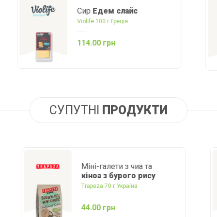
Солодке згущене
кокосове молоко
Nature's Charm 200 г Тайланд
142.00 грн
СУПУТНІ
ПРОДУКТИ
Міні-галети з чиа та
кіноа з бурого рису
Trapeza 70 г Україна
44.00 грн