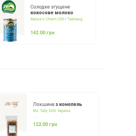
Сир слайсами
Гауда
Оригінальний Vegan
Violife 100 г Греція
114.00 грн
Локшина
з конопель
Ms. Tally 300г Україна
122.00 грн