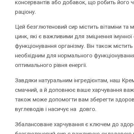
консервантів або добавок, що робить його 
раціону.
Цей безглютеновий сир містить вітаміни та мін
цинк, які є важливими для зміцнення імунно
функціонування організму. Він також містить
необхідним для нормального функціонування
оптимального рівня енергії.
Завдяки натуральним інгредієнтам, наш Крем
смачний, а й доповнює ваше харчування ва
також може допомогти вам зберегти здорови
вуглеводів і насичує на довго.
Збалансоване харчування є ключем до здоро
безглютеновий сир є важливою складовою в