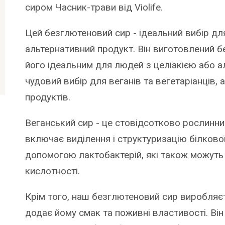
сиром Часник-трави від Violife.
Цей безглютеновий сир - ідеальний вибір дл
альтернативний продукт. Він виготовлений б
його ідеальним для людей з целіакією або а
чудовий вибір для веганів та вегетаріанців, 
продуктів.
Веганський сир - це стовідсотково рослинн
включає виділення і структуризацію білково
допомогою лактобактерій, які також можуть
кислотності.
Крім того, наш безглютеновий сир виробляєт
додає йому смак та поживні властивості. Він