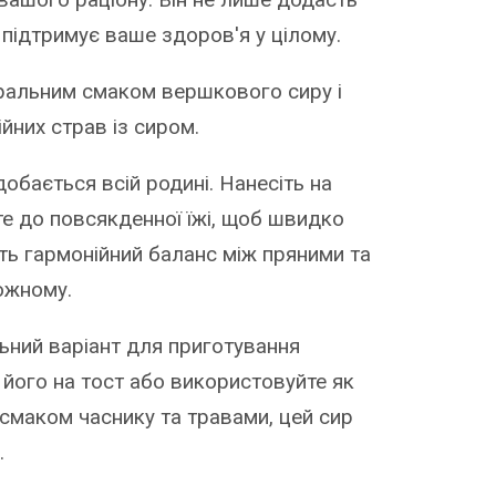
 підтримує ваше здоров'я у цілому.
туральним смаком вершкового сиру і
ійних страв із сиром.
одобається всій родині. Нанесіть на
те до повсякденної їжі, щоб швидко
ть гармонійний баланс між пряними та
ожному.
альний варіант для приготування
е його на тост або використовуйте як
 смаком часнику та травами, цей сир
.