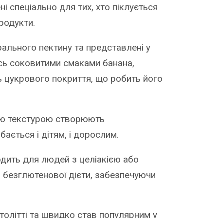
і спеціально для тих, хто піклується
родукти.
рального пектину та представлені у
сь соковитими смаками банана,
ь цукрового покриття, що робить його
кою текстурою створюють
ається і дітям, і дорослим.
дить для людей з целіакією або
я безглютенової дієти, забезпечуючи
толітті та швидко став популярним у