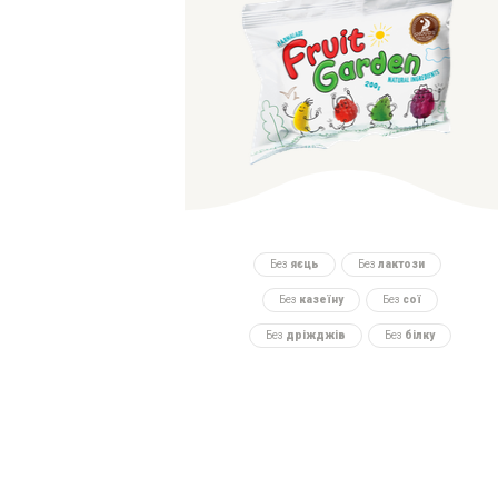
Без
яєць
Без
лактози
Без
казеїну
Без
сої
Без
дріжджів
Без
білку