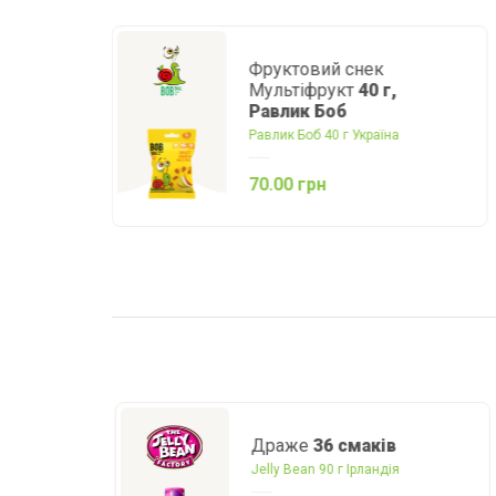
Пастила-суфле
Cake
ківі-банан-полуниця
"YO" 33г Україна
60.00 грн
Драже
36 смаків
Jelly Bean 90 г Ірландія