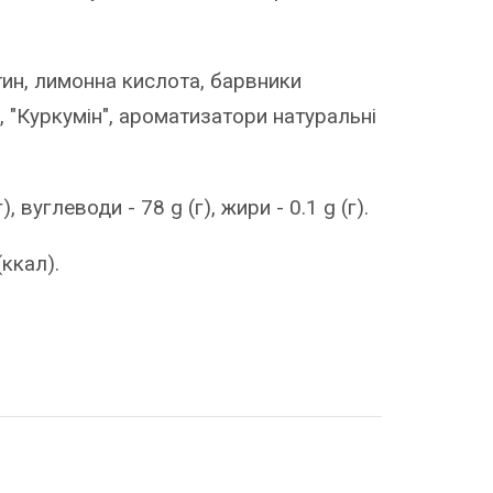
тин, лимонна кислота, барвники
н", "Куркумін", ароматизатори натуральні
г), вуглеводи - 78 g (г), жири - 0.1 g (г).
(ккал).