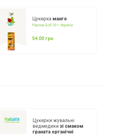
Лукум
Міні
SHOUD'E 200 г Україна
48.00 грн
Цукерки жувальні
ведмедики
зі смаком
граната органічні