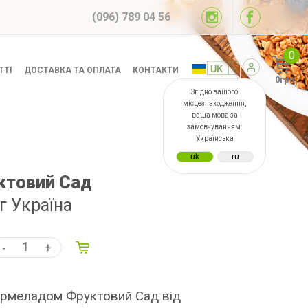
(096) 789 04 56
0
ТТІ
ДОСТАВКА ТА ОПЛАТА
КОНТАКТИ
0грн
Згідно вашого
місцезнаходження,
ваша мова за
замовчуванням:
Українська
ктовий Сад
г Україна
-
+
армеладом Фруктовий Сад від