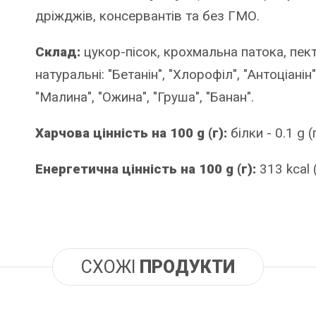
дріжджів, консервантів та без ГМО.
Склад:
цукор-пісок, крохмальна патока, пек
натуральні: "Бетанін", "Хлорофіл", "Антоціані
"Малина", "Ожина", "Груша", "Банан".
Харчова цінність на 100 g (г):
білки - 0.1 g (
Енергетична цінність на 100 g (г):
313 kcal 
СХОЖІ
ПРОДУКТИ