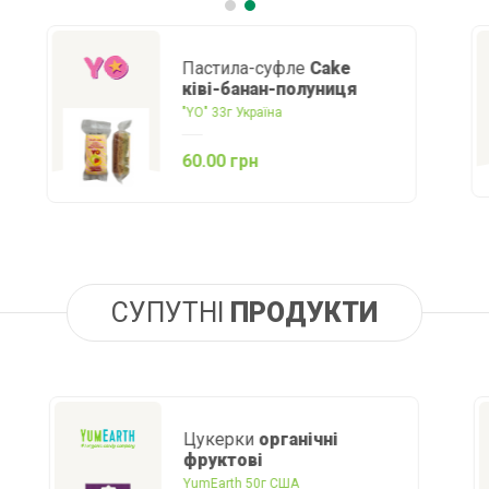
Цукерка
манго
Равлик Боб 30 г Україна
54.00 грн
СУПУТНІ
ПРОДУКТИ
Цукерки
органічні
фруктові
YumEarth 50г США