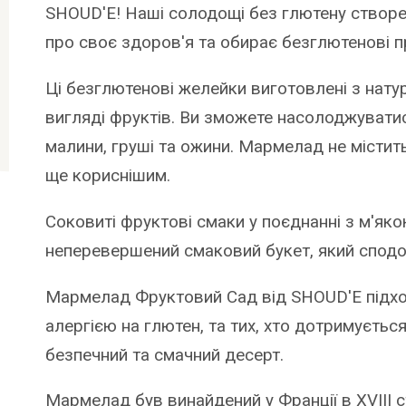
SHOUD'E! Наші солодощі без глютену створен
про своє здоров'я та обирає безглютенові п
Ці безглютенові желейки виготовлені з нату
вигляді фруктів. Ви зможете насолоджувати
малини, груші та ожини. Мармелад не містит
ще кориснішим.
Соковиті фруктові смаки у поєднанні з м'я
неперевершений смаковий букет, який сподоб
Мармелад Фруктовий Сад від SHOUD'E підхо
алергією на глютен, та тих, хто дотримуєтьс
безпечний та смачний десерт.
Мармелад був винайдений у Франції в XVIII с