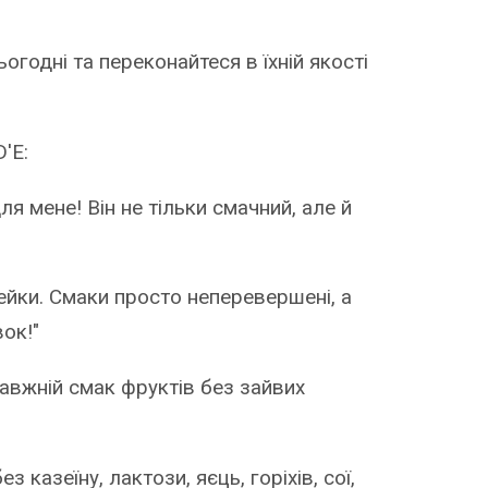
одні та переконайтеся в їхній якості
'E:
 мене! Він не тільки смачний, але й
ейки. Смаки просто неперевершені, а
ок!"
авжній смак фруктів без зайвих
з казеїну, лактози, яєць, горіхів, сої,