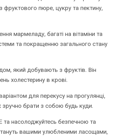
з фруктового пюре, цукру та пектину,
ня мармеладу, багаті на вітаміни та
истеми та покращенню загального стану
ом, який добувають з фруктів. Він
нь холестерину в крові.
варіантом для перекусу на прогулянці,
їх зручно брати з собою будь куди.
E та насолоджуйтесь безпечною та
стануть вашими улюбленими ласощами,