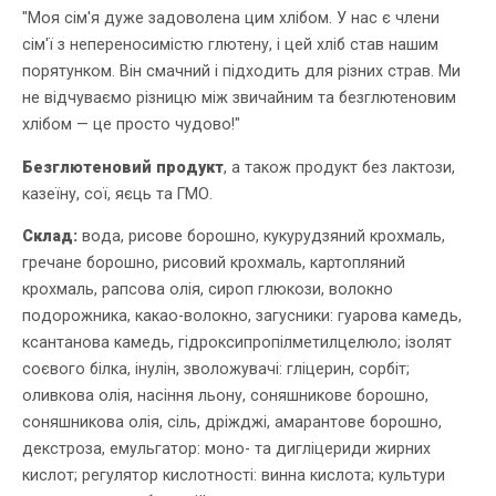
"Моя сім'я дуже задоволена цим хлібом. У нас є члени
сім'ї з непереносимістю глютену, і цей хліб став нашим
порятунком. Він смачний і підходить для різних страв. Ми
не відчуваємо різницю між звичайним та безглютеновим
хлібом — це просто чудово!"
Безглютеновий продукт
, а також продукт без лактози,
казеїну, сої, яєць та ГМО.
Склад:
вода, рисове борошно, кукурудзяний крохмаль,
гречане борошно, рисовий крохмаль, картопляний
крохмаль, рапсова олія, сироп глюкози, волокно
подорожника, какао-волокно, загусники: гуарова камедь,
ксантанова камедь, гідроксипропілметилцелюло; ізолят
соєвого білка, інулін, зволожувачі: гліцерин, сорбіт;
оливкова олія, насіння льону, соняшникове борошно,
соняшникова олія, сіль, дріжджі, амарантове борошно,
декстроза, емульгатор: моно- та дигліцериди жирних
кислот; регулятор кислотності: винна кислота; культури