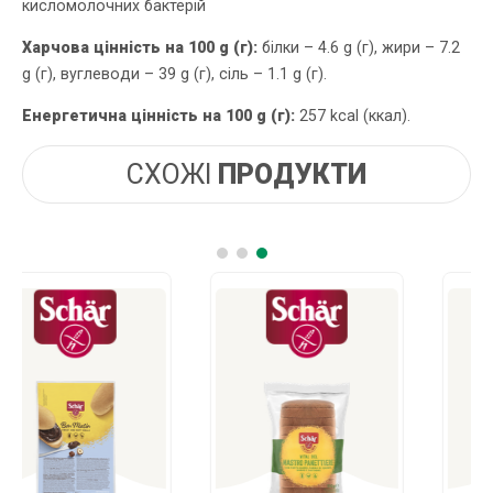
кисломолочних бактерій
Харчова цінність на 100 g (г):
білки – 4.6 g (г), жири – 7.2
g (г), вуглеводи – 39 g (г), сіль – 1.1 g (г).
Енергетична цінність на 100 g (г):
257 kcal (ккал).
СХОЖІ
ПРОДУКТИ