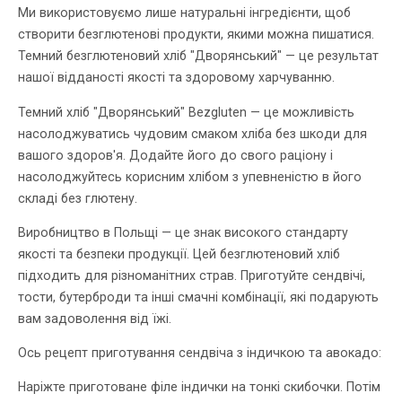
Ми використовуємо лише натуральні інгредієнти, щоб
створити безглютенові продукти, якими можна пишатися.
Темний безглютеновий хліб "Дворянський" — це результат
нашої відданості якості та здоровому харчуванню.
Темний хліб "Дворянський" Bezgluten — це можливість
насолоджуватись чудовим смаком хліба без шкоди для
вашого здоров'я. Додайте його до свого раціону і
насолоджуйтесь корисним хлібом з упевненістю в його
складі без глютену.
Виробництво в Польщі — це знак високого стандарту
якості та безпеки продукції. Цей безглютеновий хліб
підходить для різноманітних страв. Приготуйте сендвічі,
тости, бутерброди та інші смачні комбінації, які подарують
вам задоволення від їжі.
Ось рецепт приготування сендвіча з індичкою та авокадо:
Наріжте приготоване філе індички на тонкі скибочки. Потім