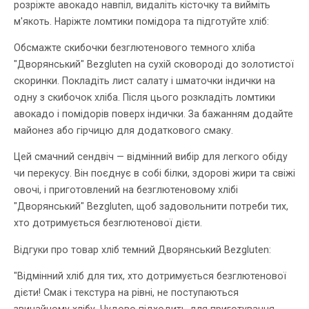
розріжте авокадо навпіл, видаліть кісточку та вийміть
м'якоть. Наріжте ломтики помідора та підготуйте хліб:
Обсмажте скибочки безглютенового темного хліба
"Дворянський" Bezgluten на сухій сковороді до золотистої
скоринки. Покладіть лист салату і шматочки індички на
одну з скибочок хліба. Після цього розкладіть ломтики
авокадо і помідорів поверх індички. За бажанням додайте
майонез або гірчицю для додаткового смаку.
Цей смачний сендвіч — відмінний вибір для легкого обіду
чи перекусу. Він поєднує в собі білки, здорові жири та свіжі
овочі, і приготовлений на безглютеновому хлібі
"Дворянський" Bezgluten, щоб задовольнити потреби тих,
хто дотримується безглютенової дієти.
Відгуки про товар хліб темний Дворянський Bezgluten:
"Відмінний хліб для тих, хто дотримується безглютенової
дієти! Смак і текстура на рівні, не поступаються
звичайному хлібу. Чудово підходить для приготування