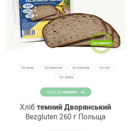
Без
яєць
Без
лактози
Без
казеїну
Без
сої
Без
цукру
назад до
покупок
Хліб
темний Дворянський
Bezgluten 260 г Польща