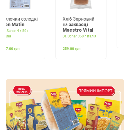
Хліб Зерновий
Багети
міні
на
заквасці
Dr. Schar 150 г Італія
Maestro Vital
Dr. Schar 350 г Італія
194.00 грн
259.00 грн