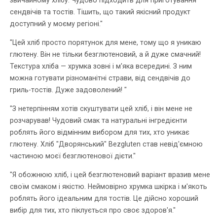
сендвічів та тостів. Тішить, що такий якісний продукт
доступний у моєму регіоні."
"Цей хліб просто порятунок для мене, тому що я уникаю
глютену. Він не тільки безглютеновий, а й дуже смачний!
Текстура хліба — хрумка зовні і м'яка всередині. З ним
можна готувати різноманітні страви, від сендвічів до
гриль-тостів. Дуже задоволений! "
"З нетерпінням хотів скуштувати цей хліб, і він мене не
розчарував! Чудовий смак та натуральні інгредієнти
роблять його відмінним вибором для тих, хто уникає
глютену. Хліб "Дворянський" Bezgluten став невід'ємною
частиною моєї безглютенової дієти."
"Я обожнюю хліб, і цей безглютеновий варіант вразив мене
своїм смаком і якістю. Неймовірно хрумка шкірка і м'якоть
роблять його ідеальним для тостів. Це дійсно хороший
вибір для тих, хто піклується про своє здоров'я."