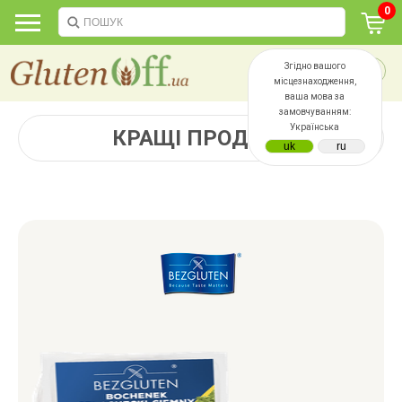
0
Згідно вашого
місцезнаходження,
ваша мова за
замовчуванням:
Українська
КРАЩІ ПРОДАЖІ