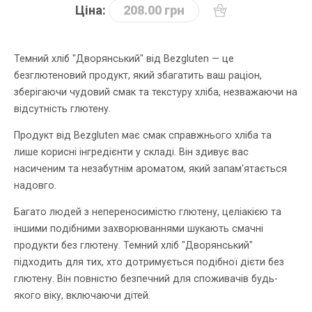
Ціна:
208.00 грн
Темний хліб "Дворянський" від Bezgluten — це
безглютеновий продукт, який збагатить ваш раціон,
зберігаючи чудовий смак та текстуру хліба, незважаючи на
відсутність глютену.
Продукт від Bezgluten має смак справжнього хліба та
лише корисні інгредієнти у складі. Він здивує вас
насиченим та незабутнім ароматом, який запам'ятається
надовго.
Багато людей з непереносимістю глютену, целіакією та
іншими подібними захворюваннями шукають смачні
продукти без глютену. Темний хліб "Дворянський"
підходить для тих, хто дотримується подібної дієти без
глютену. Він повністю безпечний для споживачів будь-
якого віку, включаючи дітей.