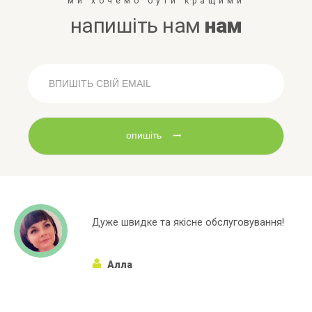
ми хочемо бути кращими
напишіть нам
нам
опишіть
 якісне обслуговування!
Широкий асортим
марок яких немає
Алёна