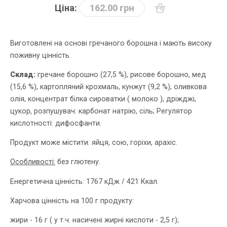
Ціна:
162.00 грн
Виготовлені на основі гречаного борошна і мають високу
поживну цінність.
Склад:
гречане борошно (27,5 %), рисове борошно, мед
(15,6 %), картопляний крохмаль, кунжут (9,2 %), оливкова
олія, концентрат білка сироватки ( молоко ), дріжджі,
цукор, розпушувач: карбонат натрію, сіль; Регулятор
кислотності: дифосфанти.
Продукт може містити: яйця, сою, горіхи, арахіс.
Особливості:
без глютену.
Енергетична цінність: 1767 кДж / 421 Ккал.
Харчова цінність на 100 г продукту:
жири - 16 г ( у т.ч. насичені жирні кислоти - 2,5 г);