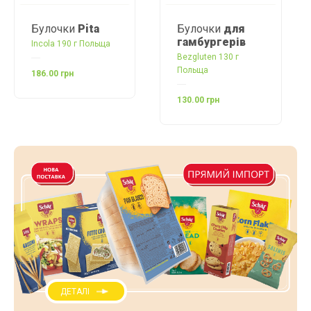
и
Pita
Булочки
для
Булочки
гамбургерів
солодкі
 г Польща
Bezgluten 130 г
Bezgluten 180 г
Польща
Польща
130.00 грн
182.00 грн
ДЕТАЛІ