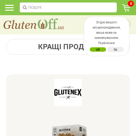
0
Згідно вашого
місцезнаходження,
ваша мова за
замовчуванням:
Українська
КРАЩІ ПРОДАЖІ