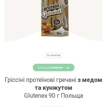
Без
казеїну
назад до
покупок
Гріссіні протеїнові гречані
з медом
та кунжутом
Glutenex 90 г Польща