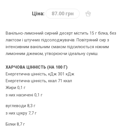
Ціна:
87.00 грн
Ванільно-лимонний сирний десерт містить 15 г білка, без
лактози і штучних підсолоджувачів. Повітряний сир з
інтенсивним ванільним смаком підсилюється ніжним
лимонним джемом, утворюючи ідеальну суміш.
ХАРЧОВА ЦІННІСТЬ (НА 100 Г)
Енергетична цінність, кДж 301 кДж
Енергетична цінність, ккал 71 ккал
Жири 0,1 г
з них насичені 0,1 г
вуглеводи 8,3 г
з них цукру 7,7 г
Білки 8,7 г