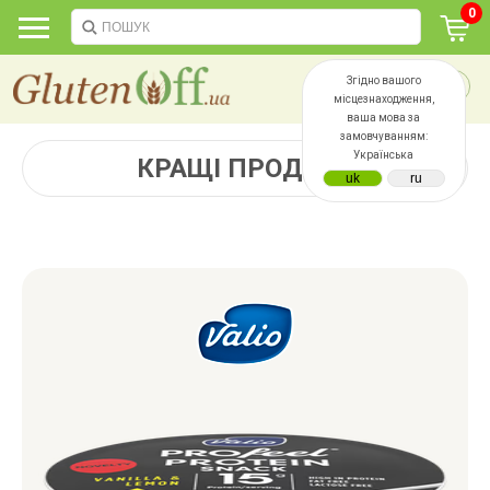
0
Згідно вашого
місцезнаходження,
ваша мова за
замовчуванням:
Українська
КРАЩІ ПРОДАЖІ