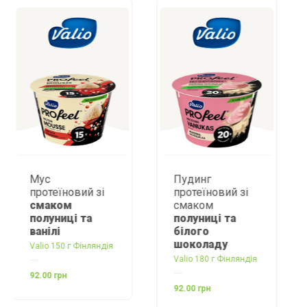
Пудинг
Десерт сирний
і
протеїновий зі
протеїновий
смаком
ваніль-чорниця
полуниці та
Valio
білого
Valio 175г Фінляндія
шоколаду
ндія
Valio 180 г Фінляндія
94.00 грн
92.00 грн