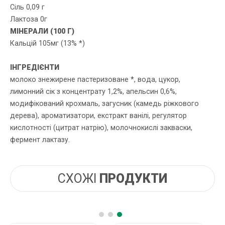
Сіль 0,09 г
Лактоза 0г
МІНЕРАЛИ (100 Г)
Кальцій 105мг (13% *)
ІНГРЕДІЄНТИ
молоко знежирене пастеризоване *, вода, цукор,
лимонний сік з концентрату 1,2%, апельсин 0,6%,
модифікований крохмаль, загусник (камедь ріжкового
дерева), ароматизатори, екстракт ванілі, регулятор
кислотності (цитрат натрію), молочнокислі закваски,
фермент лактазу.
СХОЖІ
ПРОДУКТИ