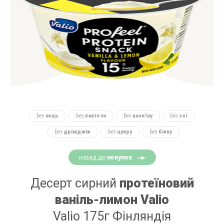
Без
яєць
Без
лактози
Без
казеїну
Без
сої
Без
дріжджів
Без
цукру
Без
білку
назад до
покупок
Десерт сирний
протеїновий
ваніль-лимон Valio
Valio 175г Фінляндія