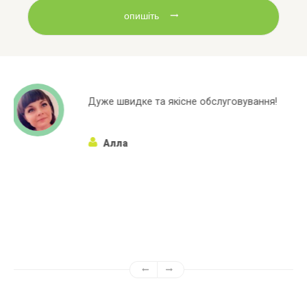
опишіть
бслуговування!
Широкий асортиментний ря
марок яких немає в інших 
Алёна