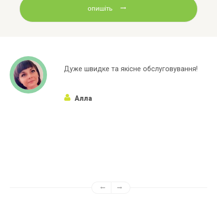
опишіть
слуговування!
Широкий асортиментний ряд
марок яких немає в інших ма
Алёна