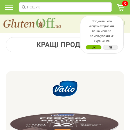
0
Згідно вашого
місцезнаходження,
ваша мова за
замовчуванням:
Українська
КРАЩІ ПРОДАЖІ