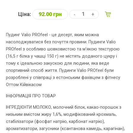
Ціна:
92.00 грн
-
+
Пудинг Valio PROfeel - це десерт, яким можна
насолоджуватися без почуття провини. Пудинги Valio
PROfeel з особливо шовковистою та м'якою текстурою
(16,5 г білка у чашці 150 г) не містять доданого цукру і
тому є ідеальною закускою для людини, яка веде
спортивний спосіб життя. Пудинги Valio PROfeel були
розроблені у співпраці з естонським фахівцем з фітнесу
Оттом Кійвікасом
ІНФОРМАЦІЯ ПРО ТОВАР
ІНГРЕДІЄНТИ МОЛОКО, молочний білок, какао-порошок з
низьким вмістом жиру 1,6%, модифікований крохмаль,
стабілізатори (фосфат натрію, карбонат натрію),
ароматизатори, загусники (ксантанова камедь, карагінан),