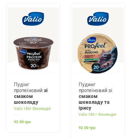
Пудинг
Пудінг
і
протеїновий зі
протеїновий зі
смаком
смаком ванілі
шоколаду та
та безе
ірису
ія
Valio 180г Фінляндія
Valio 180 г Фінляндія
92.00 грн
92.00 грн