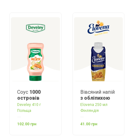
Соус
1000
Вівсяний напій
островів
з обліпихою
Develey 410 г
Elovena 250 мл
Польща
Фінляндія
102.00 грн
41.00 грн