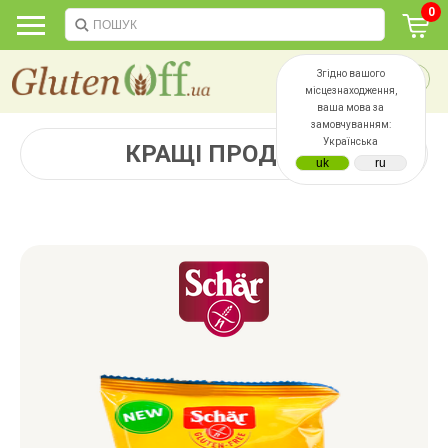
0
Згідно вашого
місцезнаходження,
ваша мова за
замовчуванням:
Українська
КРАЩІ ПРОДАЖІ