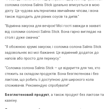
соломка солона Salinis Stick ідеально вписується в мою
дієту. Це чудова альтернатива звичайним чіпсам, і вона
також підходить для різних соусів та дипів."
"Відмінна закуска для вечірок! Мої гості завжди в захваті
від соломки солоної Salinis Stick. Вона гарно виглядає на
столі і дуже смачна."
"Я обожнюю хрумкі закуски, і соломка солона Salinis Stick
задовольняє всі мої бажання. Це відмінний додаток до
напоїв або просто для перекусу."
"Соломка солона Salinis Stick — це відкриття для тих, хто
стежить за складом продуктів. Вона безглютенова і без
лактози, що робить її доступною для широкого кола
споживачів. Рекомендую спробувати!"
Безглютеновий продукт
, а також продукт без лактози та
казеїну.