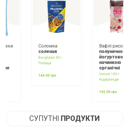
Соломка
Вафлі рисові з
соленая
полунично-
йогуртовою
Bezgluten 90 г
начинкою
Польща
органічні
Verival 100 г
144.00 грн
Нідерланди
192.00 грн
СУПУТНІ
ПРОДУКТИ