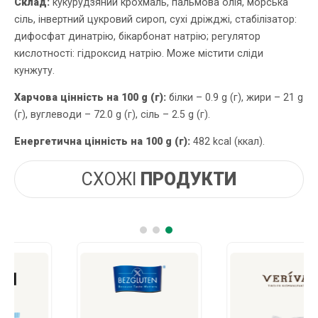
Склад:
кукурудзяний крохмаль, пальмова олія, морська
сіль, інвертний цукровий сироп, сухі дріжджі, стабілізатор:
дифосфат динатрію, бікарбонат натрію; регулятор
кислотності: гідроксид натрію. Може містити сліди
кунжуту.
Харчова цінність на 100 g (г):
білки – 0.9 g (г), жири – 21 g
(г), вуглеводи – 72.0 g (г), сіль – 2.5 g (г).
Енергетична цінність на 100 g (г):
482 kcal (ккал).
СХОЖІ
ПРОДУКТИ