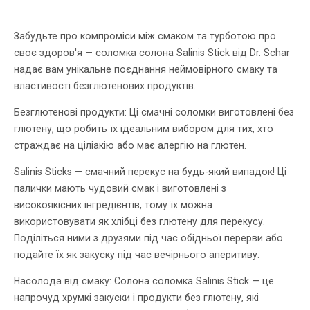
Забудьте про компроміси між смаком та турботою про
своє здоров'я — соломка солона Salinis Stick від Dr. Schar
надає вам унікальне поєднання неймовірного смаку та
властивості безглютенових продуктів.
Безглютенові продукти: Ці смачні соломки виготовлені без
глютену, що робить їх ідеальним вибором для тих, хто
страждає на ціліакію або має алергію на глютен.
Salinis Sticks — смачний перекус на будь-який випадок! Ці
палички мають чудовий смак і виготовлені з
високоякісних інгредієнтів, тому їх можна
використовувати як хлібці без глютену для перекусу.
Поділіться ними з друзями під час обідньої перерви або
подайте їх як закуску під час вечірнього аперитиву.
Насолода від смаку: Солона соломка Salinis Stick — це
напрочуд хрумкі закуски і продукти без глютену, які