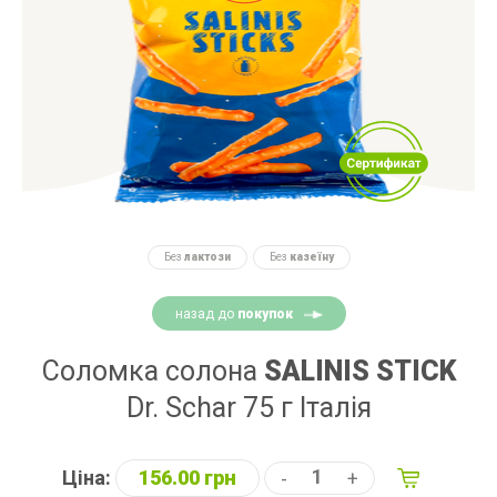
Без
лактози
Без
казеїну
назад до
покупок
Соломка солона
SALINIS STICK
Dr. Schar 75 г Італія
Ціна:
156.00 грн
-
+