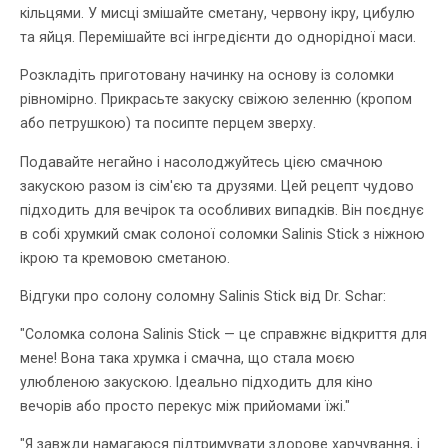
кільцями. У мисці змішайте сметану, червону ікру, цибулю
та яйця. Перемішайте всі інгредієнти до однорідної маси.
Розкладіть приготовану начинку на основу із соломки
рівномірно. Прикрасьте закуску свіжою зеленню (кропом
або петрушкою) та посипте перцем зверху.
Подавайте негайно і насолоджуйтесь цією смачною
закускою разом із сім'єю та друзями. Цей рецепт чудово
підходить для вечірок та особливих випадків. Він поєднує
в собі хрумкий смак солоної соломки Salinis Stick з ніжною
ікрою та кремовою сметаною.
Відгуки про солону соломну Salinis Stick від Dr. Schar:
"Соломка солона Salinis Stick — це справжнє відкриття для
мене! Вона така хрумка і смачна, що стала моєю
улюбленою закускою. Ідеально підходить для кіно
вечорів або просто перекус між прийомами їжі."
"Я завжди намагаюся підтримувати здорове харчування, і