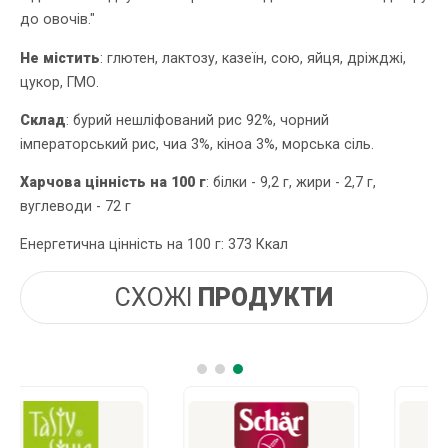
до овочів."
Не містить
: глютен, лактозу, казеїн, сою, яйця, дріжджі,
цукор, ГМО.
Склад
: бурий нешліфований рис 92%, чорний
імператорський рис, чиа 3%, кіноа 3%, морська сіль.
Харчова цінність на 100 г
: білки - 9,2 г, жири - 2,7 г,
вуглеводи - 72 г
Енергетична цінність на 100 г: 373 Ккал
СХОЖІ
ПРОДУКТИ