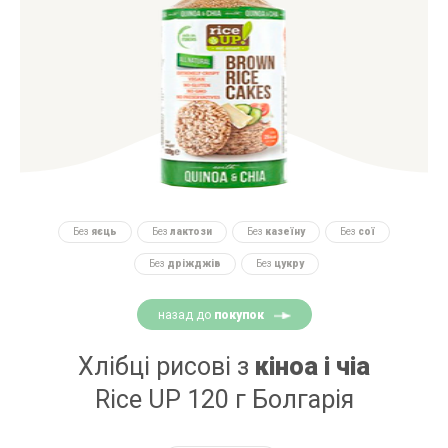
Без
яєць
Без
лактози
Без
казеїну
Без
сої
Без
дріжджів
Без
цукру
назад до
покупок
Хлібці рисові з
кіноа і чіа
Rice UP 120 г Болгарія