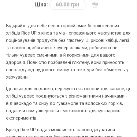
Ціна:
60.00 грн
Відкрийте для себе неповторний смак безглютенових
хлібців Rice UP з кіноа та чіа - справжнього чаклунства для
поціновувачів продуктів без глютену! Ці рисові хлібці, легкі
та насичені, збагачені 7 супер-злаками, роблячи їх не
тільки чудово смачними, а й корисними для вашого
здоров'я. Повністю позбавлені глютену, вони приносять
насолоду від чудового смаку та текстури без обмежень у
харчуванні.
Ідеальні для сніданків, перекусів і як основи для канапе, ці
хлібці чудово поєднуються з різноманітними начинками -
від авокадо та сиру до гуакамоле та волоських горіхів,
надаючи вам універсальні можливості для кулінарних
експериментів.
Бренд Rice UP надає можливість насолоджуватися