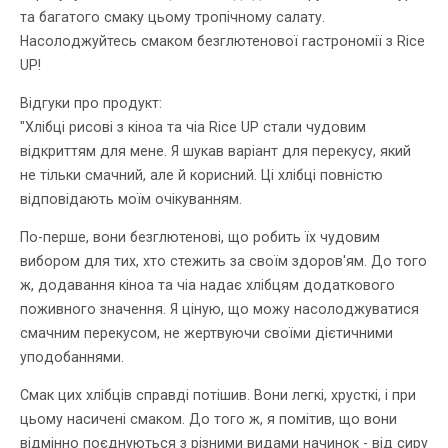
та багатого смаку цьому тропічному салату.
Насолоджуйтесь смаком безглютенової гастрономії з Rice
UP!
Відгуки про продукт:
"Хлібці рисові з кіноа та чіа Rice UP стали чудовим
відкриттям для мене. Я шукав варіант для перекусу, який
не тільки смачний, але й корисний. Ці хлібці повністю
відповідають моїм очікуванням.
По-перше, вони безглютенові, що робить їх чудовим
вибором для тих, хто стежить за своїм здоров'ям. До того
ж, додавання кіноа та чіа надає хлібцям додаткового
поживного значення. Я ціную, що можу насолоджуватися
смачним перекусом, не жертвуючи своїми дієтичними
уподобаннями.
Смак цих хлібців справді потішив. Вони легкі, хрусткі, і при
цьому насичені смаком. До того ж, я помітив, що вони
відмінно поєднуються з різними видами начинок - від сиру