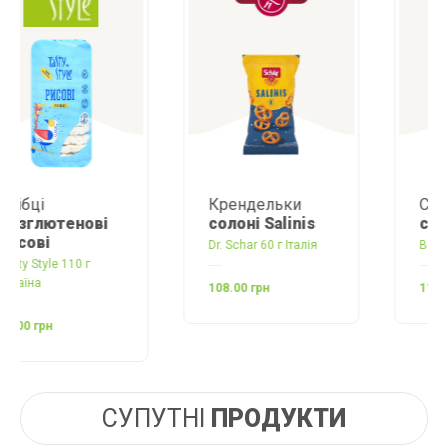
Крендельки
Соломка
з
солоні Salinis
сіллю
Dr. Schar 60 г Італія
Balviten 80 г Польща
108.00 грн
110.00 грн
СУПУТНІ
ПРОДУКТИ