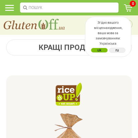
0
Згідно вашого
місцезнаходження,
ваша мова за
замовчуванням:
Українська
КРАЩІ ПРОДАЖІ