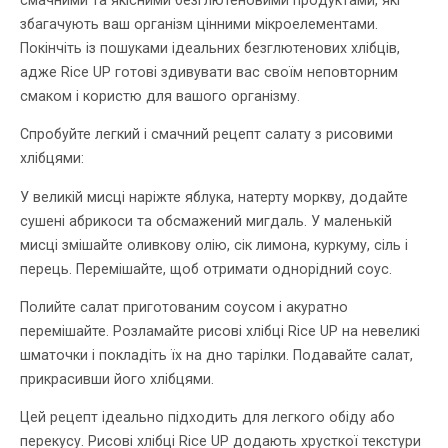
смачними та якісними безглютеновими продуктами, які
збагачують ваш організм цінними мікроелементами.
Покінчіть із пошуками ідеальних безглютенових хлібців,
адже Rice UP готові здивувати вас своїм неповторним
смаком і користю для вашого організму.
Спробуйте легкий і смачний рецепт салату з рисовими
хлібцями:
У великій мисці наріжте яблука, натерту моркву, додайте
сушені абрикоси та обсмажений мигдаль. У маленькій
мисці змішайте оливкову олію, сік лимона, куркуму, сіль і
перець. Перемішайте, щоб отримати однорідний соус.
Полийте салат приготованим соусом і акуратно
перемішайте. Розламайте рисові хлібці Rice UP на невеликі
шматочки і покладіть їх на дно тарілки. Подавайте салат,
прикрасивши його хлібцями.
Цей рецепт ідеально підходить для легкого обіду або
перекусу. Рисові хлібці Rice UP додають хрусткої текстури