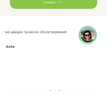
опишіть
Широкий асортиментний ряд, багато
марок яких немає в інших магазинах!
Алёна