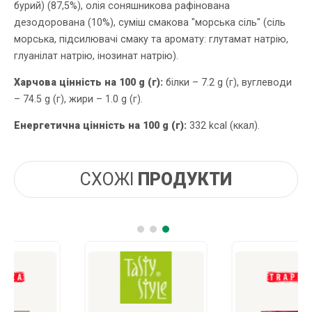
бурий) (87,5%), олія соняшникова рафінована
дезодорована (10%), суміш смакова "морська сіль" (сіль
морська, підсилювачі смаку та аромату: глутамат натрію,
глуанілат натрію, інозинат натрію).
Харчова цінність на 100 g (г):
білки – 7.2 g (г), вуглеводи
– 74.5 g (г), жири – 1.0 g (г).
Енергетична цінність на 100 g (г):
332 kcal (ккал).
СХОЖІ
ПРОДУКТИ