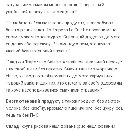
натуральним смаком морської солі. Тепер це мій
улюблений перекус на кожен день!"
"Як любитель безглютенових продуктів, я випробував
багато різних галет. Та Trapeza Le Galette вразили мене
своїм смаком та текстурою. Справжній додаток до мого
сніданку або перекусу. Рекомендую всім, хто шукає
якісний безглютеновий варіант!"
"Завдяки Trapeza Le Galette, я знайшов ідеальний перекус
для своєї дієти без глютену. Смачні галети з морською
сіллю, які додають різноманіття до мого харчування.
Чудовий варіант для тих, хто стежить за своїм здоров'ям
та хоче насолоджуватися смачними стравами!"
Безглютеновий продукт,
а також продукт без лактози,
молока, без казеїну, крохмалю пшеничного, без цукру, сої,
яєць та без ГМО.
Склад:
крупа рисова нешліфована (рис нешліфований