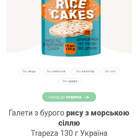
Без
яєць
Без
лактози
Без
казеїну
Без
сої
Без
цукру
назад до
покупок
Галети з бурого
рису з морською
сіллю
Trapeza 130 г Україна