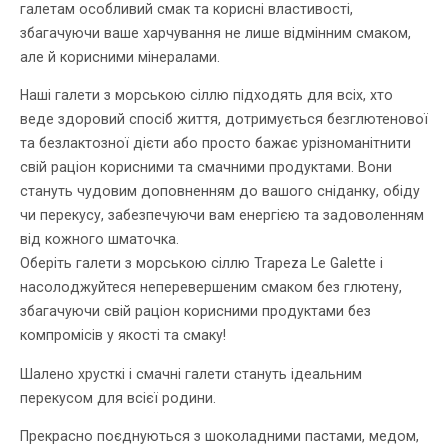
галетам особливий смак та корисні властивості,
збагачуючи ваше харчування не лише відмінним смаком,
але й корисними мінералами.
Наші галети з морською сіллю підходять для всіх, хто
веде здоровий спосіб життя, дотримується безглютенової
та безлактозної дієти або просто бажає урізноманітнити
свій раціон корисними та смачними продуктами. Вони
стануть чудовим доповненням до вашого сніданку, обіду
чи перекусу, забезпечуючи вам енергією та задоволенням
від кожного шматочка.
Оберіть галети з морською сіллю Trapeza Le Galette і
насолоджуйтеся неперевершеним смаком без глютену,
збагачуючи свій раціон корисними продуктами без
компромісів у якості та смаку!
Шалено хрусткі і смачні галети стануть ідеальним
перекусом для всієї родини.
Прекрасно поєднуються з шоколадними пастами, медом,