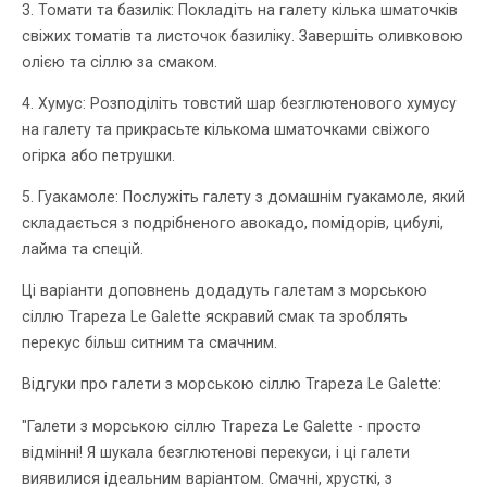
3. Томати та базилік: Покладіть на галету кілька шматочків
свіжих томатів та листочок базиліку. Завершіть оливковою
олією та сіллю за смаком.
4. Хумус: Розподіліть товстий шар безглютенового хумусу
на галету та прикрасьте кількома шматочками свіжого
огірка або петрушки.
5. Гуакамоле: Послужіть галету з домашнім гуакамоле, який
складається з подрібненого авокадо, помідорів, цибулі,
лайма та спецій.
Ці варіанти доповнень додадуть галетам з морською
сіллю Trapeza Le Galette яскравий смак та зроблять
перекус більш ситним та смачним.
Відгуки про галети з морською сіллю Trapeza Le Galette:
"Галети з морською сіллю Trapeza Le Galette - просто
відмінні! Я шукала безглютенові перекуси, і ці галети
виявилися ідеальним варіантом. Смачні, хрусткі, з