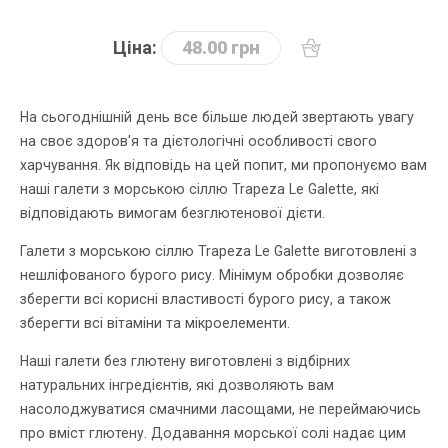
Ціна:
48.00 грн
На сьогоднішній день все більше людей звертають увагу
на своє здоров'я та дієтологічні особливості свого
харчування. Як відповідь на цей попит, ми пропонуємо вам
наші галети з морською сіллю Trapeza Le Galette, які
відповідають вимогам безглютенової дієти.
Галети з морською сіллю Trapeza Le Galette виготовлені з
нешліфованого бурого рису. Мінімум обробки дозволяє
зберегти всі корисні властивості бурого рису, а також
зберегти всі вітаміни та мікроелементи.
Наші галети без глютену виготовлені з відбірних
натуральних інгредієнтів, які дозволяють вам
насолоджуватися смачними ласощами, не переймаючись
про вміст глютену. Додавання морської солі надає цим