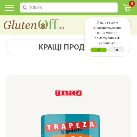
0
Згідно вашого
місцезнаходження,
ваша мова за
замовчуванням:
Українська
КРАЩІ ПРОДАЖІ