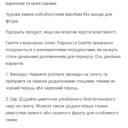
варенням та крем-сирами.
Чудова заміна хлібобулочним виробам без шкоди для
фігури.
Підсушіть продукт, якщо він втратив хрусткі властивості.
Галети з морською сіллю Trapeza Le Galette прекрасно
поєднуються з різноманітними інгредієнтами, які можуть
стати ідеальним доповненням для перекусу. Ось декілька
варіантів:
1. Авокадо: Намажте розтерте авокадо на галету та
приправте за смаком додатковими спеціями, такими як
чорний перець або червоний перець.
2. Сир: Додайте шматочок улюбленого безглютенового
сиру на галету. Можете також додати кілька тонких
шматочків свіжого або сушеного фрукту для особливого
смаку.