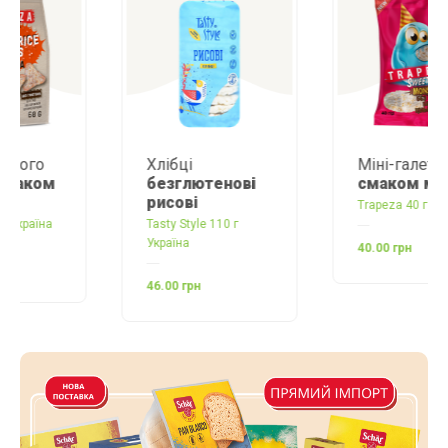
Хлібці
Міні-галети зі
безглютенові
смаком малини
рисові
Trapeza 40 г Україна
Tasty Style 110 г
Україна
40.00 грн
46.00 грн