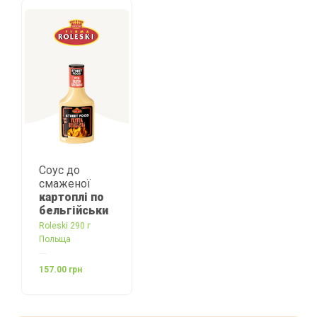
Соус до
смаженої
картоплі по
бельгійськи
Roleski 290 г
Польща
157.00 грн