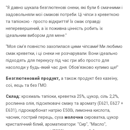
"Я давно шукала безглютенові снеки, які були б смачними і
задовольняли мої смакові потреби. Ці чіпси з креветкою
та тапіокою - просто відкриття! Їх смак справді
неперевершений, а їх поживна цінність робить їх
ідеальним вибором для мене."
"Моя сім'я повністю захопилася цими чіпсами! Ми любимо
смак креветки, і ці снеки не розчарували. Вони ідеально
підходять для перекусу під час гри або просто для
насолоди у будь-який час дня. Обов'язково купимо ще!"
Безглютеновий продукт,
а також продукт без казеїну,
сої, яєць та без ГМО.
Склад:
крохмаль тапіоки, креветка 25%, цукор, сіль 2,2%,
рослинна олія, підсилювачі смаку та аромату (Е621, Е627 +
Е631), гідрокарбонат натрію Е500і, лимонна кислота,
часник, гострий перець, суха
молочна
сироватка, цукор
кристалічний білий, ароматизатори: "Сир", "Масло",