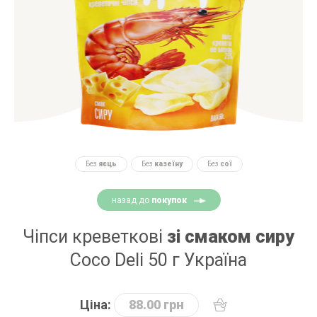
Без
яєць
Без
казеїну
Без
сої
назад до
покупок
Чіпси креветкові
зі смаком сиру
Coco Deli 50 г Україна
Ціна:
88.00 грн