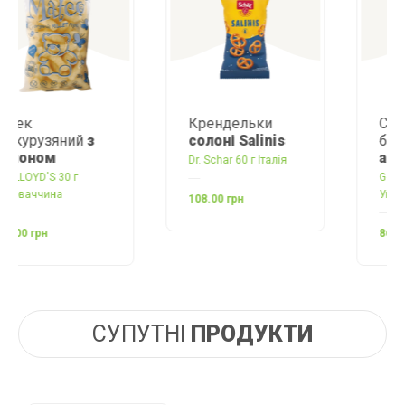
Крендельки
Сухарики з
солоні Salinis
білого
хліба з
амарантом
Dr. Schar 60 г Італія
Good For me 60 г
Україна
108.00 грн
86.00 грн
СУПУТНІ
ПРОДУКТИ