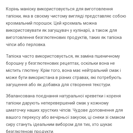
Корінь маніоку використовується для виготовлення
тапіоки, яка в своєму чистому вигляді представляє собою
крохмальний порошок. Цей крохмаль можна
використовувати як загущувач у кулінарії, а також для
виготовлення безглютенових продуктів, таких як тапіока
чіпси або перловка.
Тапіока часто використовується, як заміна пшеничному
борошну у безглютенових рецептах, оскільки вона не
містить глютену. Крім того, вона має нейтральний смак і
може бути використана в різних стравах, які потребують
загущення або як добавка для створення текстури.
Збалансована поєднання натуральної креветки і кореня
тапіоки дарують неперевершений смак у кожному
шматочку наших хрустких чіпсів. Чудове доповнення для
вашого перекусу або вечірньої закуски, ці снеки зі смаком
сиру стануть ідеальним вибором для тих, хто шукає
безглютенові продукти.