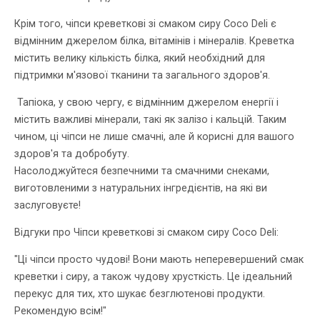
Крім того, чіпси креветкові зі смаком сиру Coco Deli є
відмінним джерелом білка, вітамінів і мінералів. Креветка
містить велику кількість білка, який необхідний для
підтримки м'язової тканини та загального здоров'я.
Тапіока, у свою чергу, є відмінним джерелом енергії і
містить важливі мінерали, такі як залізо і кальцій. Таким
чином, ці чіпси не лише смачні, але й корисні для вашого
здоров'я та добробуту.
Насолоджуйтеся безпечними та смачними снеками,
виготовленими з натуральних інгредієнтів, на які ви
заслуговуєте!
Відгуки про Чіпси креветкові зі смаком сиру Coco Deli:
"Ці чіпси просто чудові! Вони мають неперевершений смак
креветки і сиру, а також чудову хрусткість. Це ідеальний
перекус для тих, хто шукає безглютенові продукти.
Рекомендую всім!"