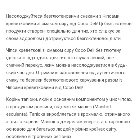
Насолоджуйтеся безглютеновими снеками з Чіпсами
креветковими зі смаком сиру від Coco Deli! Ці безглютенові
продукти створені спеціально для тих, хто слідкує за
своїм здоров'ям і дотримується безглютенової дієти.
Чіпси креветкові зі смаком сиру Coco Deli без глютену
ідеально підходять для тих, хто шукає легкий, але
смачний перекус, яким можна насолоджуватися в будь-
який час дня. Отримайте задоволення від аутентичного
смаку та безпеки безглютенового харчування разом із
Чіпсами креветковими від Coco Deli!
Корінь тапіоки, який є основним компонентом у цих чіпсах,
є продуктом рослини, відомої як маніок (Manihot
esculenta). Тапіока виробляється з крохмалю, отриманого
з цього кореня. Маніок є джерелом енергії та є харчовою
основою для багатьох людей у різних країнах світу,
особливо в тропічних регіонах.