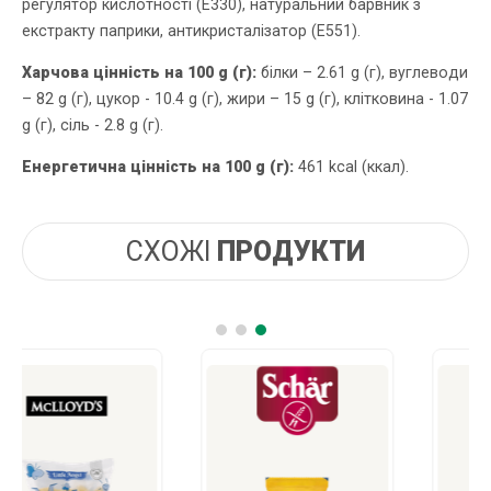
регулятор кислотності (Е330), натуральний барвник з
екстракту паприки, антикристалізатор (Е551).
Харчова цінність на 100 g (г):
білки – 2.61 g (г), вуглеводи
– 82 g (г), цукор - 10.4 g (г), жири – 15 g (г), клітковина - 1.07
g (г), сіль - 2.8 g (г).
Енергетична цінність на 100 g (г):
461 kcal (ккал).
СХОЖІ
ПРОДУКТИ