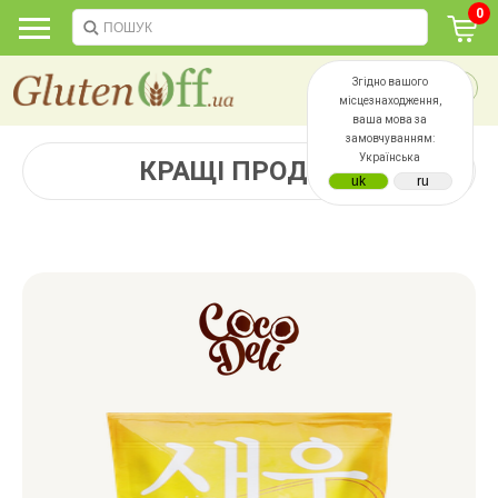
0
Згідно вашого
місцезнаходження,
ваша мова за
замовчуванням:
Українська
КРАЩІ ПРОДАЖІ