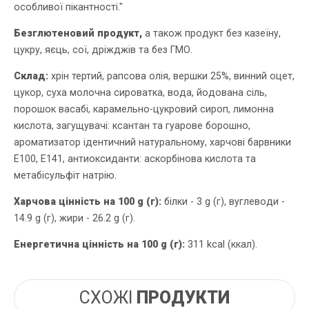
особливої пікантності."
Безглютеновий продукт,
а також продукт без казеїну,
цукру, яєць, сої, дріжджів та без ГМО.
Склад:
хрін тертий, рапсова олія, вершки 25%, винний оцет,
цукор, суха молочна сироватка, вода, йодована сіль,
порошок васабі, карамельно-цукровий сироп, лимонна
кислота, загущувачі: ксантан та гуарове борошно,
ароматизатор ідентичний натуральному, харчові барвники
Е100, Е141, антиоксиданти: аскорбінова кислота та
метабісульфіт натрію.
Харчова цінність на 100 g (г):
білки - 3 g (г), вуглеводи -
14.9 g (г), жири - 26.2 g (г).
Енергетична цінність на 100 g (г):
311 kcal (ккал).
СХОЖІ
ПРОДУКТИ