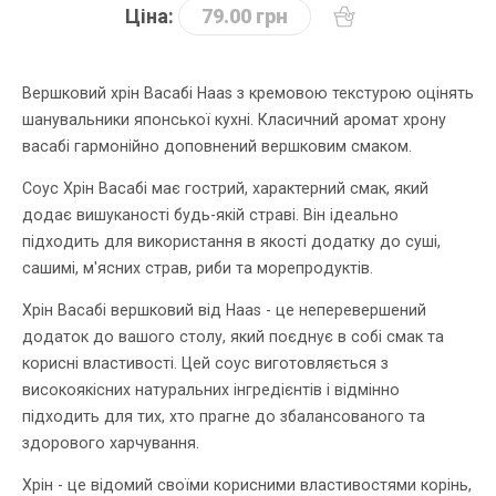
Ціна:
79.00 грн
Вершковий хрін Васабі Haas з кремовою текстурою оцінять
шанувальники японської кухні. Класичний аромат хрону
васабі гармонійно доповнений вершковим смаком.
Соус Хрін Васабі має гострий, характерний смак, який
додає вишуканості будь-якій страві. Він ідеально
підходить для використання в якості додатку до суші,
сашимі, м'ясних страв, риби та морепродуктів.
Хрін Васабі вершковий від Haas - це неперевершений
додаток до вашого столу, який поєднує в собі смак та
корисні властивості. Цей соус виготовляється з
високоякісних натуральних інгредієнтів і відмінно
підходить для тих, хто прагне до збалансованого та
здорового харчування.
Хрін - це відомий своїми корисними властивостями корінь,