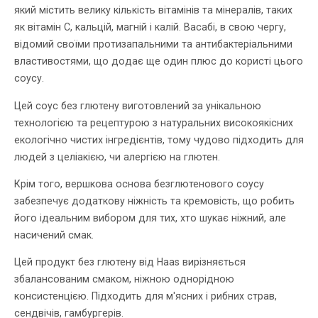
який містить велику кількість вітамінів та мінералів, таких
як вітамін С, кальцій, магній і калій. Васабі, в свою чергу,
відомий своїми протизапальними та антибактеріальними
властивостями, що додає ще один плюс до користі цього
соусу.
Цей соус без глютену виготовлений за унікальною
технологією та рецептурою з натуральних високоякісних
екологічно чистих інгредієнтів, тому чудово підходить для
людей з целіакією, чи алергією на глютен.
Крім того, вершкова основа безглютенового соусу
забезпечує додаткову ніжність та кремовість, що робить
його ідеальним вибором для тих, хто шукає ніжний, але
насичений смак.
Цей продукт без глютену від Haas вирізняється
збалансованим смаком, ніжною однорідною
консистенцією. Підходить для м'ясних і рибних страв,
сендвічів, гамбургерів.