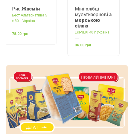
Рис
Жасмін
Міні-хлібці
мультизернові
з
Бест Альтернатива 5
морською
х 80 г Україна
сіллю
EKI-NEKI 40 г Україна
78.00 грн
36.00 грн
ДЕТАЛІ