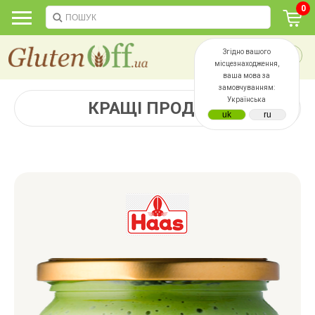
0
Згідно вашого
місцезнаходження,
ваша мова за
замовчуванням:
Українська
КРАЩІ ПРОДАЖІ