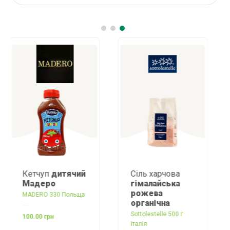
Кетчуп
дитячий
Сіль харчова
Мадеро
гімалайська
рожева
MADERO 330 Польща
органічна
Sottolestelle 500 г
100.00 грн
Італія