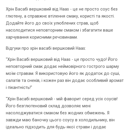
Хрін Васабі вершковий від Haas - це не просто соус без
глютену, а справжнє втілення смаку, користі та якості.
Додайте його до своїх улюблених страв, щоб
насолодитися неповторним смаком і збагатити ваше
харчування корисними речовинами.
Відгуки про хрін васабі вершковий Haas:
"Хрін Васабі вершковий від Haas - це просто чудо! Його
неповторний смак додає неймовірного гострого шарму
моїм стравам. Я використовую його як додаток до суші,
салатів та снеків, і кожен раз він додає особливий аромат
і пікантність!"
"Хрін Васабі вершковий - мій фаворит серед усіх соусів!
Його безглютеновий склад дозволяє мені
насолоджуватися смаком без жодних обмежень. Я
завжди маю баночку цього соусу в холодильнику, він
ідеально підходить для будь-якої страви і додає