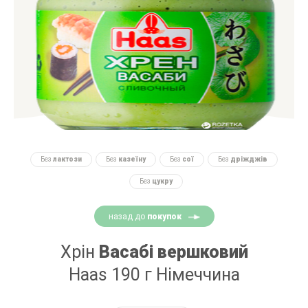
Без
лактози
Без
казеїну
Без
сої
Без
дріжджів
Без
цукру
назад до
покупок
Хрін
Васабі вершковий
Haas 190 г Німеччина