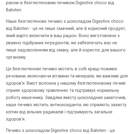
разом із безглютеновим печивом Digestive choco від
Balviten.
Наше безглютенове печиво з шоколадом Digestive choco
від Balviten - це не лише смачний, але й корисний продукт,
який варто включити в ваш раціон. Воно виготовлене з
уважно підібраних інгредієнтів, які забезпечать вас не
лише задоволенням від смаку, але й користю для вашого
організму.
Це безглютенове печиво містить в собі кращі поживні
речовини, включаючи вітаміни та мінерали, які важливі для
здоров'я. Вміст волокна у нашому безглютеновому печиві
сприяє здоровому травленню та підтримує нормальну
роботу кишечнику. Завдяки вмісту шоколадних шматочків,
наше печиво містить антиоксиданти, які сприяють захисту
клітин від вільних радикалів і підтримують загальне
здоров'я.
Печиво з шоколадом Digestive choco від Balviten - це