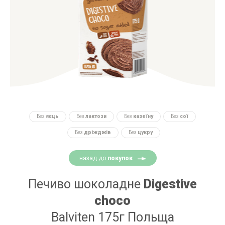
Без
яєць
Без
лактози
Без
казеїну
Без
сої
Без
дріжджів
Без
цукру
назад до
покупок
Печиво шоколадне
Digestive
choco
Balviten 175г Польща