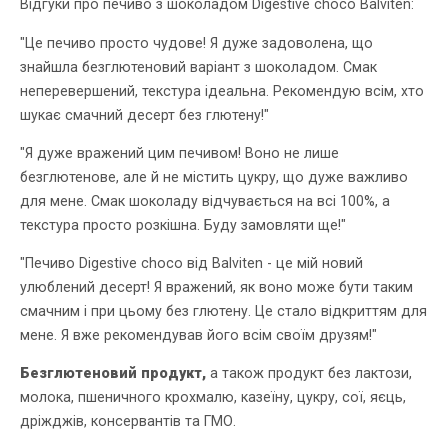
Відгуки про печиво з шоколадом Digestive choco Balviten:
"Це печиво просто чудове! Я дуже задоволена, що
знайшла безглютеновий варіант з шоколадом. Смак
неперевершений, текстура ідеальна. Рекомендую всім, хто
шукає смачний десерт без глютену!"
"Я дуже вражений цим печивом! Воно не лише
безглютенове, але й не містить цукру, що дуже важливо
для мене. Смак шоколаду відчувається на всі 100%, а
текстура просто розкішна. Буду замовляти ще!"
"Печиво Digestive choco від Balviten - це мій новий
улюблений десерт! Я вражений, як воно може бути таким
смачним і при цьому без глютену. Це стало відкриттям для
мене. Я вже рекомендував його всім своїм друзям!"
Безглютеновий продукт,
а також продукт без лактози,
молока, пшеничного крохмалю, казеїну, цукру, сої, яєць,
дріжджів, консервантів та ГМО.