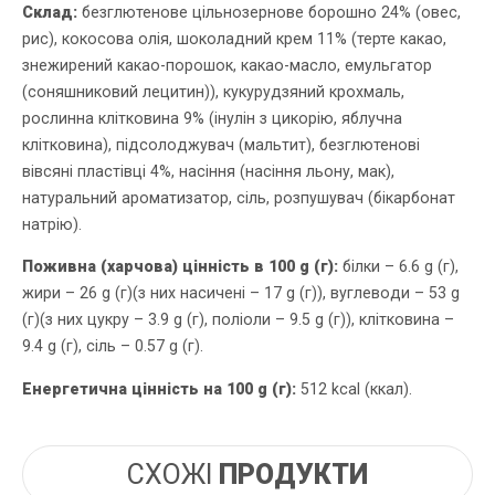
Склад:
безглютенове цільнозернове борошно 24% (овес,
рис), кокосова олія, шоколадний крем 11% (терте какао,
знежирений какао-порошок, какао-масло, емульгатор
(соняшниковий лецитин)), кукурудзяний крохмаль,
рослинна клітковина 9% (інулін з цикорію, яблучна
клітковина), підсолоджувач (мальтит), безглютенові
вівсяні пластівці 4%, насіння (насіння льону, мак),
натуральний ароматизатор, сіль, розпушувач (бікарбонат
натрію).
Поживна (харчова) цінність в 100 g (г):
білки – 6.6 g (г),
жири – 26 g (г)(з них насичені – 17 g (г)), вуглеводи – 53 g
(г)(з них цукру – 3.9 g (г), поліоли – 9.5 g (г)), клітковина –
9.4 g (г), сіль – 0.57 g (г).
Енергетична цінність на 100 g (г):
512 kcal (ккал).
СХОЖІ
ПРОДУКТИ