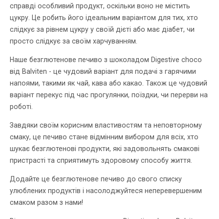
справді особливий продукт, оскільки воно не містить
цукру. Це робить його ідеальним варіантом для тих, хто
слідкує за рівнем цукру у своїй дієті або має діабет, чи
просто слідкує за своїм харчуванням.
Наше безглютенове печиво з шоколадом Digestive choco
від Balviten - це чудовий варіант для подачі з гарячими
напоями, такими як чай, кава або какао. Також це чудовий
варіант перекус під час прогулянки, поїздки, чи перерви на
роботі.
Завдяки своїм корисним властивостям та неповторному
смаку, це печиво стане відмінним вибором для всіх, хто
шукає безглютенові продукти, які задовольнять смакові
пристрасті та сприятимуть здоровому способу життя.
Додайте це безглютенове печиво до свого списку
улюблених продуктів і насолоджуйтеся неперевершеним
смаком разом з нами!