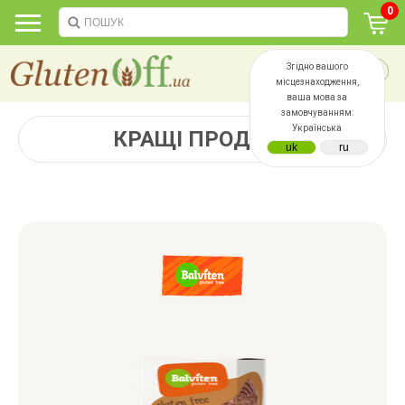
0
Згідно вашого
місцезнаходження,
ваша мова за
замовчуванням:
Українська
КРАЩІ ПРОДАЖІ