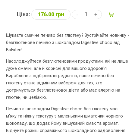
Ціна:
176.00 грн
-
+
Шукаєте смачне печиво без глютену? Зустрічайте новинку -
безглютенове печиво з шоколадом Digestive choco від
Balviten!
Насолоджуйтеся безглютеновими продуктами, які не лише
дуже смачні, але й корисні для вашого здоров'я.
Вироблене з відбірних інгредієнтів, наше печиво без
глютену стане відмінним вибором для тих, хто
дотримується безглютенової дієти або має алергію на
глютен, чи целіакію.
Печиво з шоколадом Digestive choco без глютену має
м’яку та ніжну текстуру з маленькими шматочки чорного
шоколаду, що додає йому вишуканий смак та аромат.
Відчуйте розкіш справжнього шоколадного задоволення