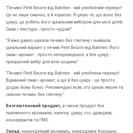
"Печиво Petit Beurre від Balviten - мій улюблений перекус!
Це не лише смачно, а й корисно. Я ціную те, що воно без
цукру, це робить його ідеальним вибором для моїх дітей.
Смак і текстура - просто чудові!"
"Я вже давно шукала печиво без глютену і знайшла
ідеальний варіант у печиві Petit Beurre від Balviten. Його
смак і аромат - просто неперевершені, а без цукру -
прекрасний вибір для всієї родини."
"Печиво Petit Beurre від Balviten - мій улюблена перекус!
Відмінний смак і аромат, а ще й без цукру - це просто
додає йому бонус. Рекомендую всім, хто шукає якісне та
смачне печиво без глютену."
Безглютеновий продукт,
а також продукт без
пшеничного крохмалю, казеїну, цукру, сої, дріжджів,
консервантів та ГМО.
Склад:
кукурудзяний крохмаль, кукурудзяне борошно,