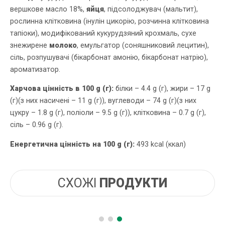
вершкове масло 18%,
яйця
, підсолоджувач (мальтит),
рослинна клітковина (інулін цикорію, розчинна клітковина
тапіоки), модифікований кукурудзяний крохмаль, сухе
знежирене
молоко
, емульгатор (соняшниковий лецитин),
сіль, розпушувачі (бікарбонат амонію, бікарбонат натрію),
ароматизатор.
Харчова цінність в 100 g (г):
білки – 4.4 g (г), жири – 17 g
(г)(з них насичені – 11 g (г)), вуглеводи – 74 g (г)(з них
цукру – 1.8 g (г), поліоли – 9.5 g (г)), клітковина – 0.7 g (г),
сіль – 0.96 g (г).
Енергетична цінність на 100 g (г):
493 kcal (ккал)
СХОЖІ
ПРОДУКТИ