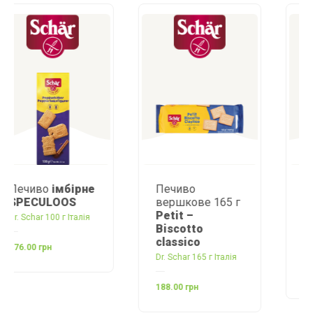
Печиво
Печиво вівсяне
вершкове 165 г
з
шоколадом
Petit –
Oats& Chip
Biscotto
Choco
classico
GULLON 220 г Іспанія
Dr. Schar 165 г Італія
180.00 грн
188.00 грн