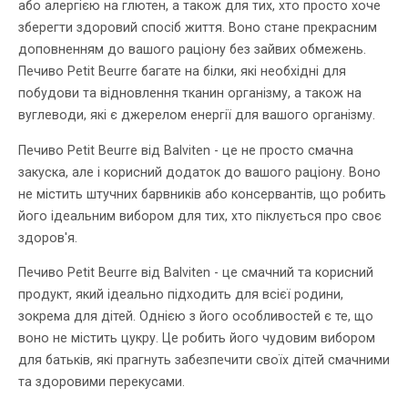
або алергією на глютен, а також для тих, хто просто хоче
зберегти здоровий спосіб життя. Воно стане прекрасним
доповненням до вашого раціону без зайвих обмежень.
Печиво Petit Beurre багате на білки, які необхідні для
побудови та відновлення тканин організму, а також на
вуглеводи, які є джерелом енергії для вашого організму.
Печиво Petit Beurre від Balviten - це не просто смачна
закуска, але і корисний додаток до вашого раціону. Воно
не містить штучних барвників або консервантів, що робить
його ідеальним вибором для тих, хто піклується про своє
здоров'я.
Печиво Petit Beurre від Balviten - це смачний та корисний
продукт, який ідеально підходить для всієї родини,
зокрема для дітей. Однією з його особливостей є те, що
воно не містить цукру. Це робить його чудовим вибором
для батьків, які прагнуть забезпечити своїх дітей смачними
та здоровими перекусами.