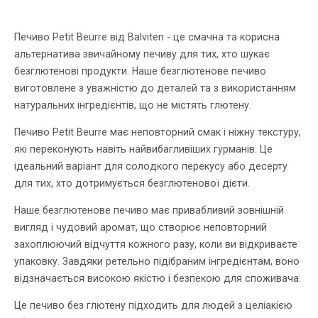
Печиво Petit Beurre від Balviten - це смачна та корисна
альтернатива звичайному печиву для тих, хто шукає
безглютенові продукти. Наше безглютенове печиво
виготовлене з уважністю до деталей та з використанням
натуральних інгредієнтів, що не містять глютену.
Печиво Petit Beurre має неповторний смак і ніжну текстуру,
які переконують навіть найвибагливіших гурманів. Це
ідеальний варіант для солодкого перекусу або десерту
для тих, хто дотримується безглютенової дієти.
Наше безглютенове печиво має привабливий зовнішній
вигляд і чудовий аромат, що створює неповторний
захоплюючий відчуття кожного разу, коли ви відкриваєте
упаковку. Завдяки ретельно підібраним інгредієнтам, воно
відзначається високою якістю і безпекою для споживача.
Це печиво без глютену підходить для людей з целіакією