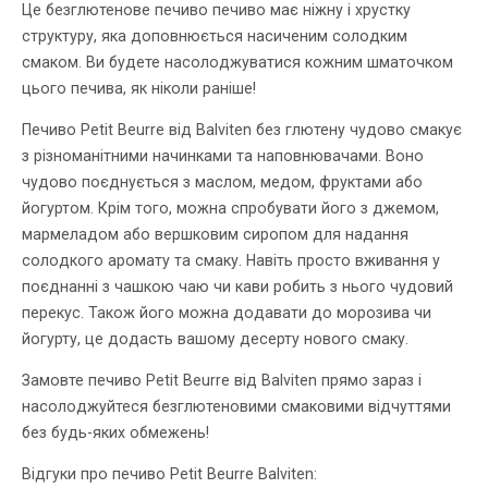
Це безглютенове печиво печиво має ніжну і хрустку
структуру, яка доповнюється насиченим солодким
смаком. Ви будете насолоджуватися кожним шматочком
цього печива, як ніколи раніше!
Печиво Petit Beurre від Balviten без глютену чудово смакує
з різноманітними начинками та наповнювачами. Воно
чудово поєднується з маслом, медом, фруктами або
йогуртом. Крім того, можна спробувати його з джемом,
мармеладом або вершковим сиропом для надання
солодкого аромату та смаку. Навіть просто вживання у
поєднанні з чашкою чаю чи кави робить з нього чудовий
перекус. Також його можна додавати до морозива чи
йогурту, це додасть вашому десерту нового смаку.
Замовте печиво Petit Beurre від Balviten прямо зараз і
насолоджуйтеся безглютеновими смаковими відчуттями
без будь-яких обмежень!
Відгуки про печиво Petit Beurre Balviten: