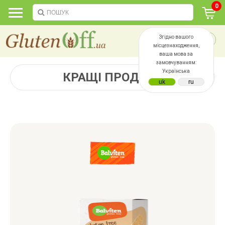
0
Згідно вашого
місцезнаходження,
ваша мова за
замовчуванням:
Українська
КРАЩІ ПРОДАЖІ