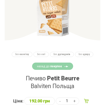
Без
казеїну
Без
сої
Без
дріжджів
Без
цукру
назад до
покупок
Печиво
Petit Beurre
Balviten Польща
Ціна:
192.00 грн
-
+