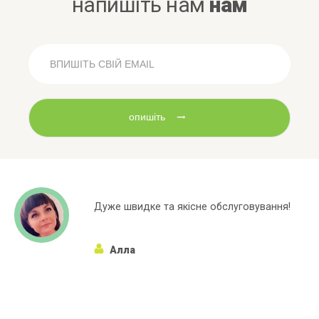
напишіть нам
нам
опишіть
видке та якісне обслуговування!
Широкий
ла
марок я
Алё