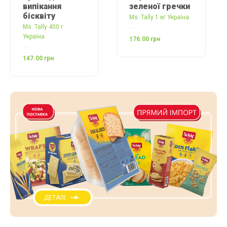
пікання
зеленої гречки
амара
квіту
Ms. Tally 1 кг Україна
Ms. Tally
Tally 400 г
їна
176.00 грн
186.00 г
00 грн
ДЕТАЛІ