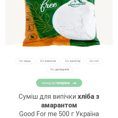
Без
яєць
Без
лактози
Без
казеїну
Без
сої
Без
дріжджів
назад до
покупок
Суміш для випічки
хліба з
амарантом
Good For me 500 г Україна