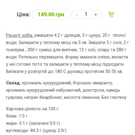
Ціна:
149.00 грн
-
+
Рецепт хліба:
замішати 4.2 г дріждів, 5 г цукру, 20 г теплої
води. Залишити у теплому місці на 5 хв. Змішати 3 г солі, 2 г
псиліума , 300 г суміші для випічки, 12 г олії, опару та 280 г
води. Ретельно перемішати, Форму змазати олією, вкласти
у неї готове тісто та залишити у теплому місці підходити.
Випікати у розігрітій до 180 С духовці протягом 30-35 хв.
Склад:
крохмаль кукурудзяний, борошно амаранту,
крохмаль кукурудзяний набухаючий, декстроза, камідь
гуарова, натрію бікарбонат, кислота лимонна. Без глютену
Харчова цінність на 100 г:
білки- 1.5 г
жири- 0.1 г (насичені 0.0 г)
вуглеводи- 84.3 г (цукор 2.0г)