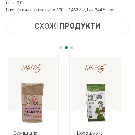
сіль- 0.0 г
Енергетична цінність на 100 г: 1463.8 кДж/ 344.5 ккал.
СХОЖІ
ПРОДУКТИ
міш для
Борошно із
Борош