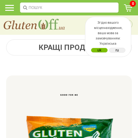
0
Згідно вашого
місцезнаходження,
ваша мова за
замовчуванням:
Українська
КРАЩІ ПРОДАЖІ