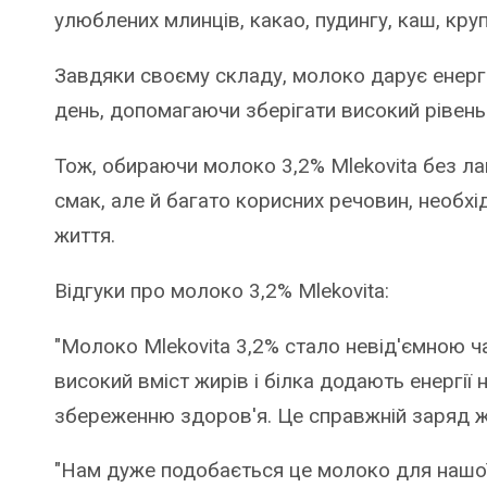
улюблених млинців, какао, пудингу, каш, круп
Завдяки своєму складу, молоко дарує енерг
день, допомагаючи зберігати високий рівень
Тож, обираючи молоко 3,2% Mlekovita без ла
смак, але й багато корисних речовин, необх
життя.
Відгуки про молоко 3,2% Mlekovita:
"Молоко Mlekovita 3,2% стало невід'ємною 
високий вміст жирів і білка додають енергії
збереженню здоров'я. Це справжній заряд жи
"Нам дуже подобається це молоко для нашої 