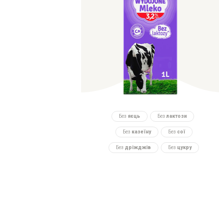
Без
яєць
Без
лактози
Без
казеїну
Без
сої
Без
дріжджів
Без
цукру