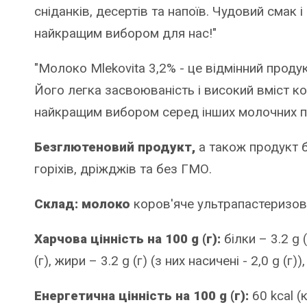
сніданків, десертів та напоїв. Чудовий смак 
найкращим вибором для нас!"
"Молоко Mlekovita 3,2% - це відмінний продук
Його легка засвоюваність і високий вміст к
найкращим вибором серед інших молочних пр
Безглютеновий продукт,
а також продукт бе
горіхів, дріжджів та без ГМО.
Склад: молоко
коров'яче ультрапастеризов
Харчова цінність на 100 g (г):
білки – 3.2 g (
(г), жири – 3.2 g (г) (з них насичені - 2,0 g (г)), 
Енергетична цінність на 100 g (г):
60 kcal (