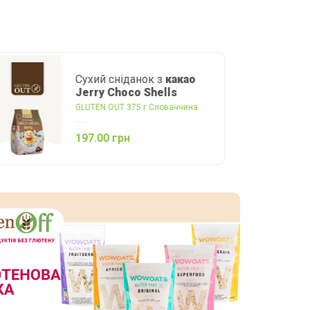
Сухий сніданок з
какао
Jerry Choco Shells
GLUTEN OUT 375 г Словаччина
197.00 грн