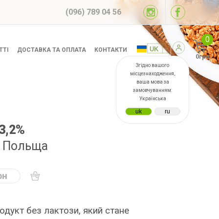
(096) 789 04 56
0
ТТІ
ДОСТАВКА ТА ОПЛАТА
КОНТАКТИ
0грн
Згідно вашого
місцезнаходження,
ваша мова за
замовчуванням:
Українська
3,2%
л Польща
рн
одукт без лактози, який стане