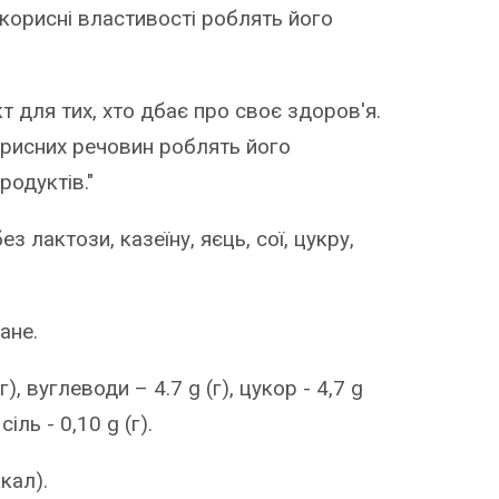
і корисні властивості роблять його
т для тих, хто дбає про своє здоров'я.
орисних речовин роблять його
одуктів."
з лактози, казеїну, яєць, сої, цукру,
ане.
г), вуглеводи – 4.7 g (г), цукор - 4,7 g
сіль - 0,10 g (г).
ккал).