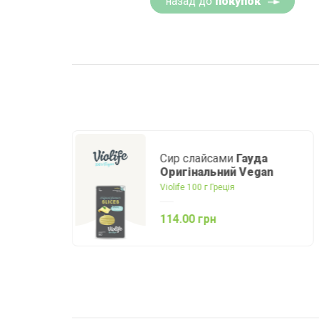
назад до
покупок
Пудинг протеїновий зі
смаком шоколаду та
ірису
Valio 180 г Фінляндія
92.00 грн