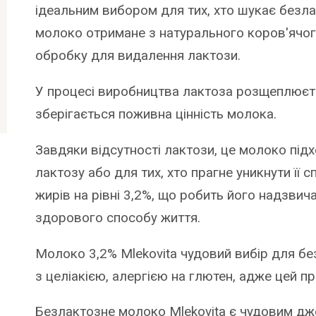
ідеальним вибором для тих, хто шукає безла
молоко отримане з натурального коров'ячог
обробку для видалення лактози.
У процесі виробництва лактоза розщеплюєть
зберігається поживна цінність молока.
Завдяки відсутності лактози, це молоко під
лактозу або для тих, хто прагне уникнути її
жирів на рівні 3,2%, що робить його надзви
здорового способу життя.
Молоко 3,2% Mlekovita чудовий вибір для бе
з целіакією, алергією на глютен, адже цей п
Безлактозне молоко Mlekovita є чудовим дже