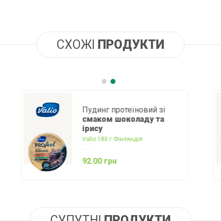
СХОЖІ
ПРОДУКТИ
Десерт сирний
протеїновий ваніль-
чорниця Valio
Valio 175г Фінляндія
94.00 грн
СУПУТНІ
ПРОДУКТИ