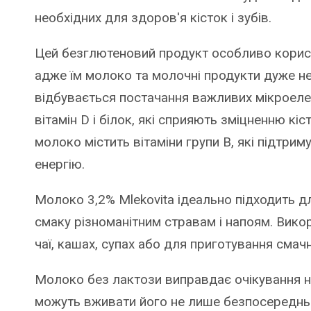
необхідних для здоров'я кісток і зубів.
Цей безглютеновий продукт особливо корисни
адже їм молоко та молочні продукти дуже не
відбувається постачання важливих мікроелем
вітамін D і білок, які сприяють зміцненню кіс
молоко містить вітаміни групи В, які підтри
енергію.
Молоко 3,2% Mlekovita ідеально підходить дл
смаку різноманітним стравам і напоям. Вико
чаї, кашах, супах або для приготування смачн
Молоко без лактози виправдає очікування н
можуть вживати його не лише безпосередньо