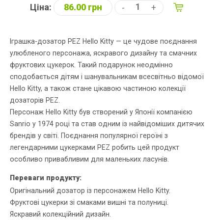
Ціна:
86.00 грн
-
+
Іграшка-дозатор PEZ Hello Kitty — це чудове поєднання
улюбленого персонажа, яскравого дизайну та смачних
фруктових цукерок. Такий подарунок неодмінно
сподобається дітям і шанувальникам всесвітньо відомої
Hello Kitty, а також стане цікавою частиною колекції
дозаторів PEZ.
Персонаж Hello Kitty був створений у Японії компанією
Sanrio у 1974 році та став одним із найвідоміших дитячих
брендів у світі. Поєднання популярної героїні з
легендарними цукерками PEZ робить цей продукт
особливо привабливим для маленьких ласунів.
Переваги продукту:
Оригінальний дозатор із персонажем Hello Kitty.
Фруктові цукерки зі смаками вишні та полуниці.
Яскравий колекційний дизайн.