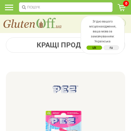
0
Згідно вашого
місцезнаходження,
ваша мова за
замовчуванням:
Українська
КРАЩІ ПРОДАЖІ