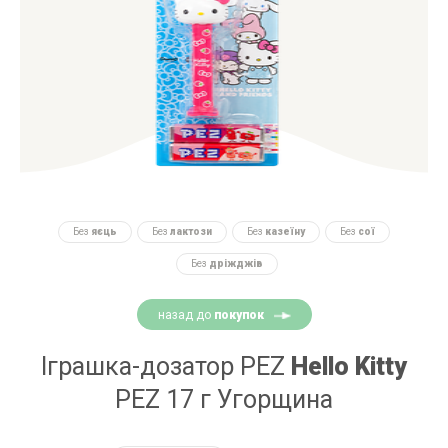
Без
яєць
Без
лактози
Без
казеїну
Без
сої
Без
дріжджів
назад до
покупок
Іграшка-дозатор PEZ
Hello Kitty
PEZ 17 г Угорщина