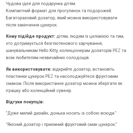
Чудова ідея для подарунка дітям.
Компактний формат для прогулянок та подорожей.
Багаторазовий дозатор, який можна використовувати
після закінчення цукерок.
Кому підійде продукт:
дітям, людям із целіакією та тим,
хто дотримується безглютенового харчування,
шанувальникам Hello Kitty, колекціонерам дозаторів PEZ та
всім любителям незвичайних солодощів.
Як використовувати:
відкрийте дозатор, встановіть
пластинки цукерок PEZ та насолоджуйтеся фруктовим
смаком. Після використання дозатор можна зберігати як
іграшку або колекційний сувенір.
Відгуки покупців:
"Дуже милий дизайн, донька носить із собою всюди."
"Якісний дозатор і приємний фруктовий смак цукерок."