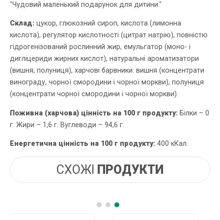
"Чудовий маленький подарунок для дитини."
Склад:
цукор, глюкозний сироп, кислота (лимонна
кислота), регулятор кислотності (цитрат натрію), повністю
гідрогенізований рослинний жир, емульгатор (моно- і
дигліцериди жирних кислот), натуральні ароматизатори
(вишня, полуниця), харчові барвники: вишня (концентрати
винограду, чорної смородини і чорної моркви), полуниця
(концентрати чорної смородини і чорної моркви).
Поживна (харчова) цінність на 100 г продукту:
Білки – 0
г. Жири – 1,6 г. Вуглеводи – 94,6 г.
Енергетична цінність на 100 г продукту:
400 кКал.
СХОЖІ
ПРОДУКТИ