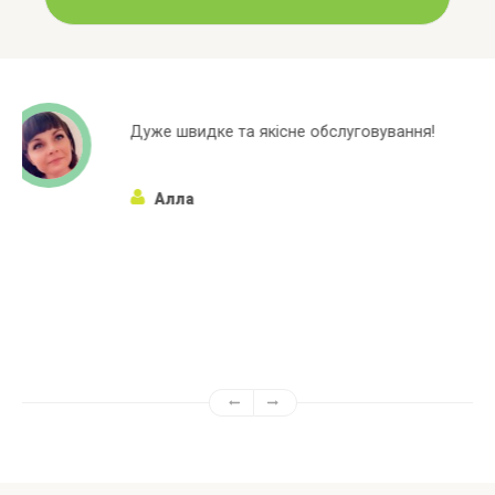
говування!
Широкий асортиментний ряд, 
марок яких немає в інших мага
Алёна