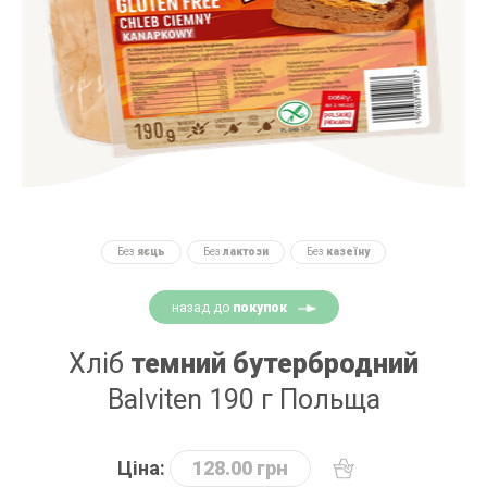
Без
яєць
Без
лактози
Без
казеїну
назад до
покупок
Хліб
темний бутербродний
Balviten 190 г Польща
Ціна:
128.00 грн