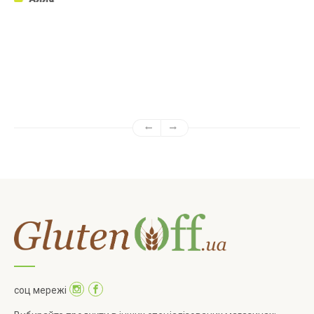
Алёна
соц мережі