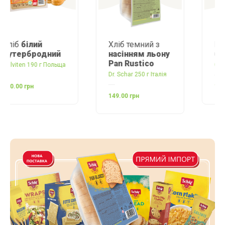
Хліб темний з
Палички хлібні
насінням льону
без цукру
Pan Rustico
Glutenex 90 г Польща
Dr. Schar 250 г Італія
144.00 грн
149.00 грн