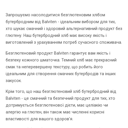
Запрошуємо насолодитися безглютеновим хлібом
бутербродним від Balviten - ідеальним вибором для тих,
хто шукає смачний і здоровий альтернативний продукт без
глютену. Наш бутербродний хліб має високу якість і
виготовлений з урахуванням потреб сучасного споживача.
Безглютеновий продукт Balviten гарантує вам якість і
безпеку кожного шматочка. Темний хліб має прекрасний
смак та неперевершену текстуру, що робить його
ідеальним для створення смачних бутербродів та інших
закусок.
Крім того, що наш безглютеновий хліб бутербродний від
Balviten - це смачний та безпечний продукт для тих, хто
дотримується безглютенової дієти, має целіакію чи
алергію на глютен, він також має численні корисні
властивості для вашого здоров'я.