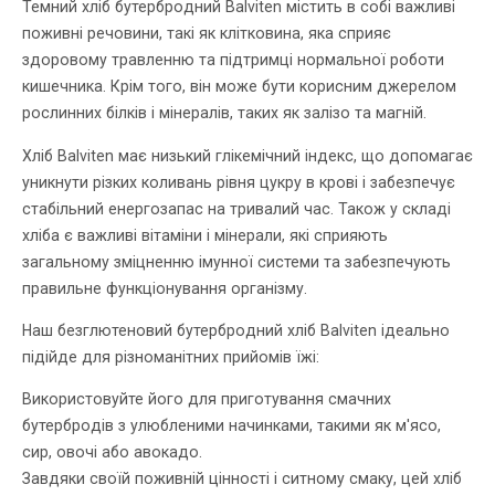
Темний хліб бутербродний Balviten містить в собі важливі
поживні речовини, такі як клітковина, яка сприяє
здоровому травленню та підтримці нормальної роботи
кишечника. Крім того, він може бути корисним джерелом
рослинних білків і мінералів, таких як залізо та магній.
Хліб Balviten має низький глікемічний індекс, що допомагає
уникнути різких коливань рівня цукру в крові і забезпечує
стабільний енергозапас на тривалий час. Також у складі
хліба є важливі вітаміни і мінерали, які сприяють
загальному зміцненню імунної системи та забезпечують
правильне функціонування організму.
Наш безглютеновий бутербродний хліб Balviten ідеально
підійде для різноманітних прийомів їжі:
Використовуйте його для приготування смачних
бутербродів з улюбленими начинками, такими як м'ясо,
сир, овочі або авокадо.
Завдяки своїй поживній цінності і ситному смаку, цей хліб