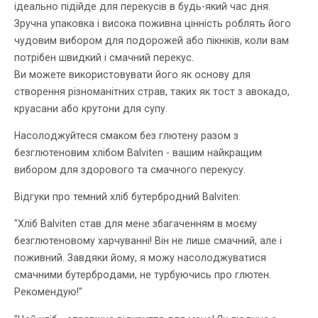
ідеально підійде для перекусів в будь-який час дня.
Зручна упаковка і висока поживна цінність роблять його
чудовим вибором для подорожей або пікніків, коли вам
потрібен швидкий і смачний перекус.
Ви можете використовувати його як основу для
створення різноманітних страв, таких як тост з авокадо,
круасани або крутони для супу.
Насолоджуйтеся смаком без глютену разом з
безглютеновим хлібом Balviten - вашим найкращим
вибором для здорового та смачного перекусу.
Відгуки про темний хліб бутербродний Balviten:
"Хліб Balviten став для мене збагаченням в моєму
безглютеновому харчуванні! Він не лише смачний, але і
поживний. Завдяки йому, я можу насолоджуватися
смачними бутербродами, не турбуючись про глютен.
Рекомендую!"