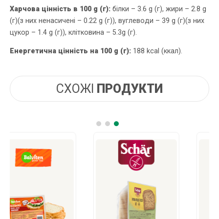
Харчова цінність в 100 g (г):
білки – 3.6 g (г), жири – 2.8 g
(г)(з них ненасичені – 0.22 g (г)), вуглеводи – 39 g (г)(з них
цукор – 1.4 g (г)), клітковина – 5.3g (г).
Енергетична цінність на 100 g (г):
188 kcal (ккал).
СХОЖІ
ПРОДУКТИ