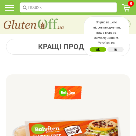
0
Згідно вашого
місцезнаходження,
ваша мова за
замовчуванням:
Українська
КРАЩІ ПРОДАЖІ