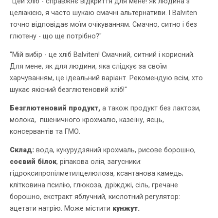
"Цей хліб - справжнє відкриття для мене! Як людина з
целіакією, я часто шукаю смачні альтернативи. І Balviten
точно відповідає моїм очікуванням. Смачно, ситно і без
глютену - що ще потрібно?"
"Мій вибір - це хліб Balviten! Смачний, ситний і корисний.
Для мене, як для людини, яка слідкує за своїм
харчуванням, це ідеальний варіант. Рекомендую всім, хто
шукає якісний безглютеновий хліб!"
Безглютеновий продукт,
а також продукт без лактози,
молока, пшеничного крохмалю, казеїну, яєць,
консервантів та ГМО.
Склад:
вода, кукурудзяний крохмаль, рисове борошно,
соєвий білок
, ріпакова олія, загусники:
гідроксипропілметилцелюлоза, ксантанова камедь;
клітковина псилію, глюкоза, дріжджі, сіль, гречане
борошно, екстракт яблучний, кислотний регулятор:
ацетати натрію. Може містити
кунжут.