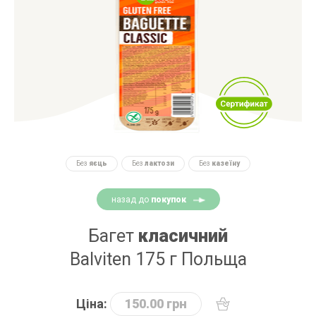
Без
яєць
Без
лактози
Без
казеїну
назад до
покупок
Багет
класичний
Balviten 175 г Польща
Ціна:
150.00 грн