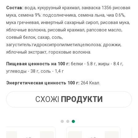
Состав:
вода, кукурузный крахмал, закваска 1356 рисовая
мука, семена 9%: подсолнечника, семена льна, чиа 0.6%,
мука гречневая, инвертный сахарный сироп, рисовая мука,
яблочные волокна, рисовый крахмал, рапсовое масло,
соевый белок, сахар, соль,
загуститель:гидроксипропилметилцелюлоза; дрожжи,
яблочный экстракт, гороховые волокна.
Пищевая ценность на 100 г:
белки - 5.8 г, жиры - 8.4 г,
углеводы - 38 г, соль - 1,4 г
Энергетическая ценность 100 г:
264 Ккал.
СХОЖІ
ПРОДУКТИ