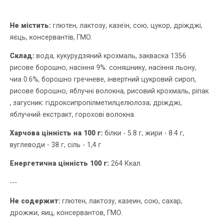
Не містить:
глютен, лактозу, казеїн, сою, цукор, дріжджі,
яєць, консервантів, ГМО.
Склад:
вода, кукурудзяний крохмаль, закваска 1356
рисове борошно, насіння 9%: соняшнику, насіння льону,
чиа 0.6%, борошно гречневе, інвертний цукровий сироп,
рисове борошно, яблучні волокна, рисовий крохмаль, ріпак
, загусник: гідроксипропілметилцелюлоза; дріжджі,
яблучний екстракт, горохові волокна.
Харчова цінність на 100 г:
білки - 5.8 г, жири - 8.4 г,
вуглеводи - 38 г, сіль - 1,4 г
Енергетична цінність 100 г:
264 Ккал.
---
Не содержит:
глютен, лактозу, казеин, сою, сахар,
дрожжи, яиц, консервантов, ГМО.