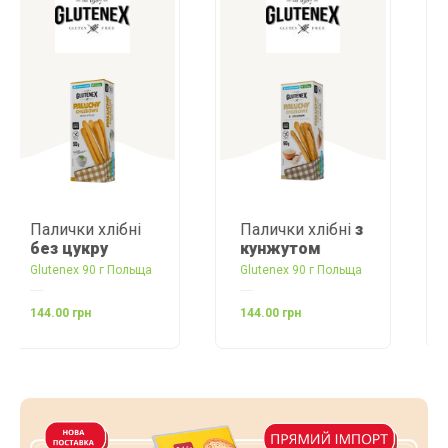
ні
Палички хлібні
з
Хліб білий
Pan
кунжутом
Blanco
льща
Glutenex 90 г Польща
Dr. Schar 250 г Італія
144.00 грн
149.00 грн