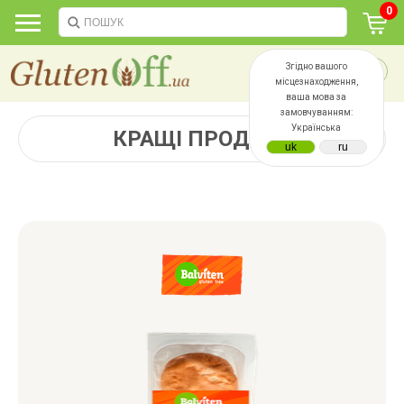
0
Згідно вашого
місцезнаходження,
ваша мова за
замовчуванням:
Українська
КРАЩІ ПРОДАЖІ