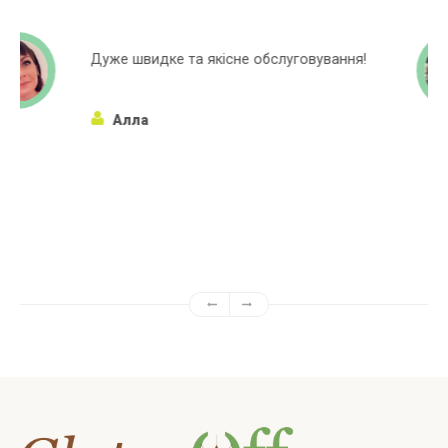
бслуговування!
Широкий асортиментний ря
марок яких немає в інших 
Алёна